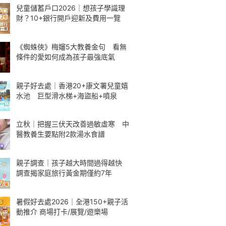
兒童儲蓄戶口2026｜想孩子學識理
財？10+銀行開戶迎新及費用一覽
《蜘蛛俠》梅嬸5大教養金句 看無
條件的愛如何成為孩子最強底氣
親子好去處｜香港20+康文署兒童嬉
水池 巨型滑水梯+海盜船+噴泉
立秋｜把握三伏天改善過敏虛寒 中
醫教養生要點附2款湯水食譜
親子調查｜孩子越大時間過得越快
調查揭家庭旅行黃金期僅約7年
暑假好去處2026｜全港150+親子活
動推介 商場打卡/展覽/遊樂場