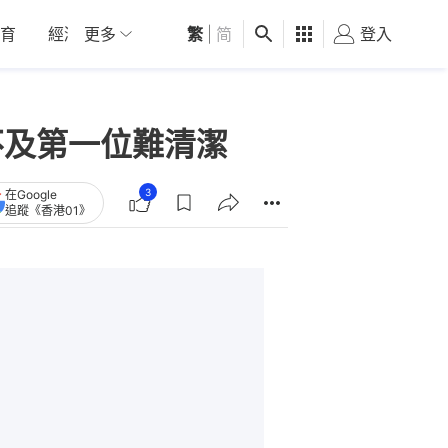
育
經濟
更多
01深圳
繁
觀點
|
简
健康
好食玩飛
登入
女
不及第一位難清潔
3
在Google
追蹤《香港01》