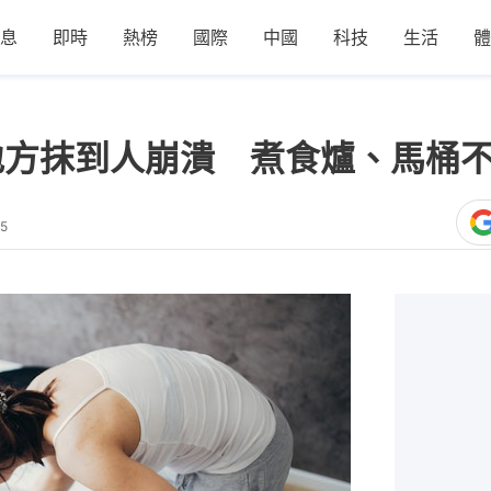
息
即時
熱榜
國際
中國
科技
生活
體
地方抹到人崩潰 煮食爐、馬桶
25