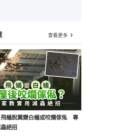
章
查看更多
｜飛蟻脫翼變白蟻或咬爛傢俬 專
滅蟲絕招