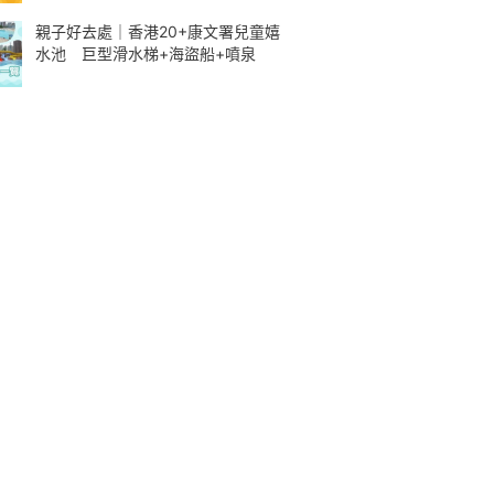
親子好去處｜香港20+康文署兒童嬉
水池 巨型滑水梯+海盜船+噴泉