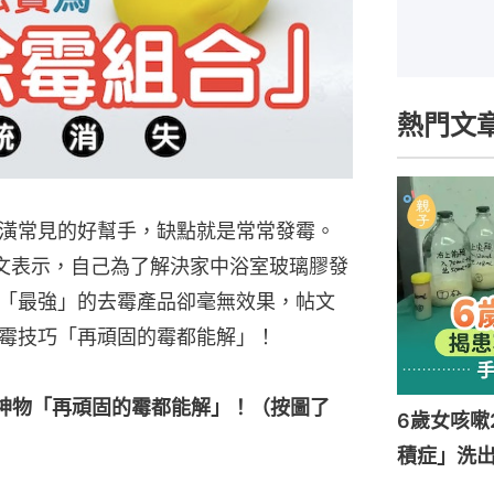
熱門文
潢常見的好幫手，缺點就是常常發霉。
k發文表示，自己為了解決家中浴室玻璃膠發
「最強」的去霉產品卻毫無效果，帖文
霉技巧「再頑固的霉都能解」！
神物「再頑固的霉都能解」！（按圖了
6歲女咳嗽
積症」洗出