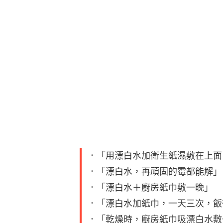
．「用漂白水加衛生紙濕敷在上面
．「漂白水，再頑固的霉都能解」
．「漂白水＋廚房紙巾敷一晚」
．「漂白水加紙巾，一天三次，飯
．「乾燥時，廚房紙巾吸漂白水敷
．「我趁上班前浴室是乾的，用紙
晚上把紙巾拿起來，霉全不見了，
此外，有內行人提醒，漂白水挑選一