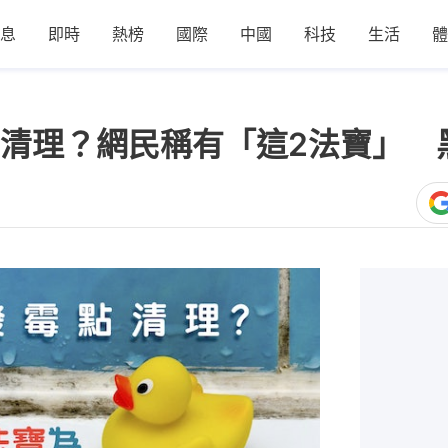
息
即時
熱榜
國際
中國
科技
生活
體
清理？網民稱有「這2法寶」 
1