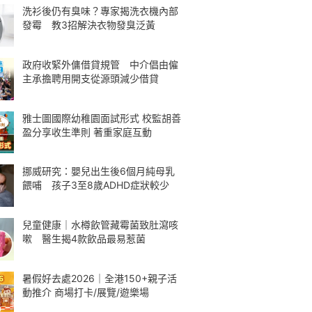
洗衫後仍有臭味？專家揭洗衣機內部
發霉 教3招解決衣物發臭泛黃
政府收緊外傭借貸規管 中介倡由僱
主承擔聘用開支從源頭減少借貸
雅士圖國際幼稚園面試形式 校監胡善
盈分享收生準則 著重家庭互動
挪威研究：嬰兒出生後6個月純母乳
餵哺 孩子3至8歲ADHD症狀較少
兒童健康｜水樽飲管藏霉菌致肚瀉咳
嗽 醫生揭4款飲品最易惹菌
暑假好去處2026｜全港150+親子活
動推介 商場打卡/展覽/遊樂場