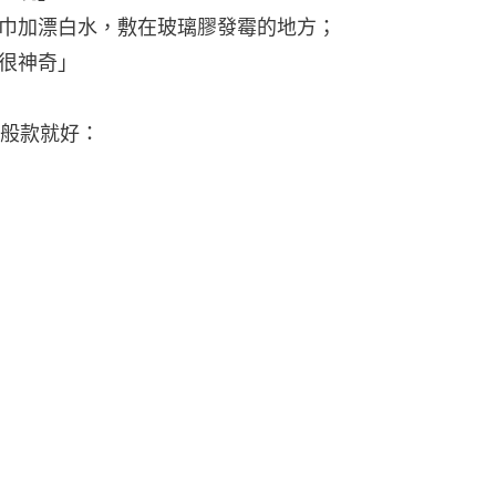
除，別用其他什麼增艷漂白水，沒效
預防做起：
發霉。每次使用完浴室就順手拿抹布把
霉都很難」。