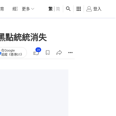
育
經濟
更多
01深圳
繁
觀點
|
简
健康
好食玩飛
登入
女
黑點統統消失
29
在Google
追蹤《香港01》