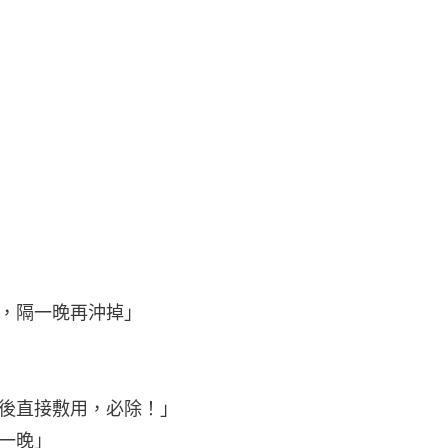
，隔一晚再沖掉」
後直接敷用，必除！」
一晚」
巾加漂白水，敷在玻璃膠發霉的地方；
很神奇」
般款就好：