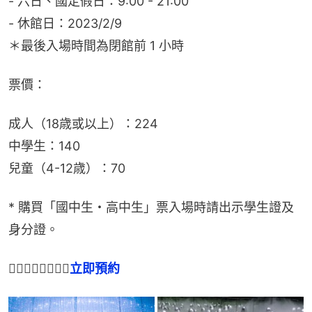
- 六日、國定假日：9:00 - 21:00
- 休館日：2023/2/9
＊最後入場時間為閉館前 1 小時
票價：
成人（18歳或以上）：224
中學生：140
兒童（4-12歳）：70
* 購買「國中生・高中生」票入場時請出示學生證及
身分證。
👉🏻👉🏻👉🏻👉🏻
立即預約