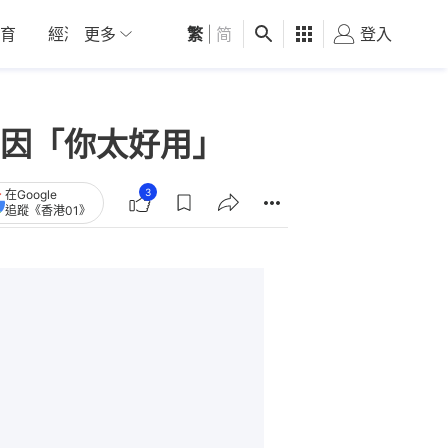
育
經濟
更多
01深圳
繁
觀點
|
简
健康
好食玩飛
登入
女
因「你太好用」
3
在Google
追蹤《香港01》