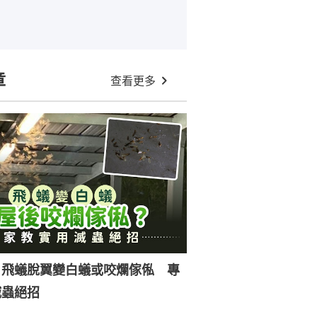
章
查看更多
｜飛蟻脫翼變白蟻或咬爛傢俬 專
滅蟲絕招