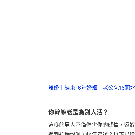
離婚｜結束16年婚姻 老公包16顆
你幹嘛老是為別人活？
這樣的男人不僅傷害你的感情，還奴
遇到這種爛咖，該怎麼辦？以下以律