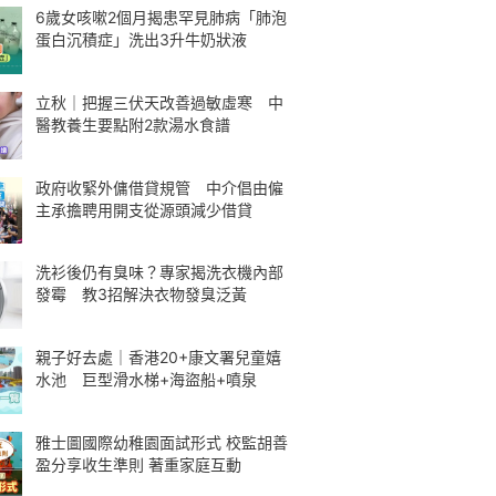
6歲女咳嗽2個月揭患罕見肺病「肺泡
蛋白沉積症」洗出3升牛奶狀液
立秋｜把握三伏天改善過敏虛寒 中
醫教養生要點附2款湯水食譜
政府收緊外傭借貸規管 中介倡由僱
主承擔聘用開支從源頭減少借貸
洗衫後仍有臭味？專家揭洗衣機內部
發霉 教3招解決衣物發臭泛黃
親子好去處｜香港20+康文署兒童嬉
水池 巨型滑水梯+海盜船+噴泉
雅士圖國際幼稚園面試形式 校監胡善
盈分享收生準則 著重家庭互動