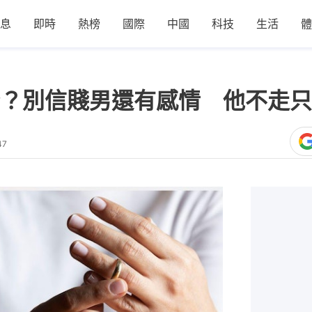
息
即時
熱榜
國際
中國
科技
生活
體
？別信賤男還有感情 他不走只
47