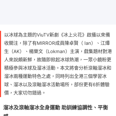
以冰球為主題的ViuTV新劇《冰上火花》啟播以來備
收關注，除了有MIRROR成員陳卓賢（ Ian）、江𤒹
生（AK）、楊樂文（Lokman）主演，戲集題材對港
人來說頗新鮮，故隨即掀起冰球熱潮，一眾小鏡粉更
積極參與冰球及溜冰活動。本文將會分析滾軸溜冰和
溜冰兩種運動特色之處，同時列出全港三個學習冰
球、溜冰以及滾軸溜冰活動場所，部份更有6折體驗
價，大家切勿錯過。
溜冰及滾軸溜冰全身運動 助訓練協調性、平衡