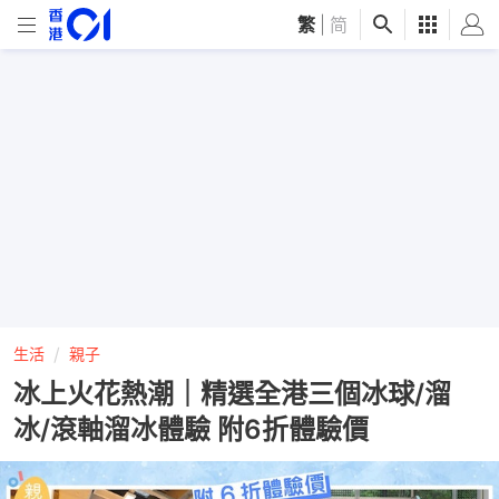
繁
|
简
生活
親子
冰上火花熱潮｜精選全港三個冰球/溜
冰/滾軸溜冰體驗 附6折體驗價