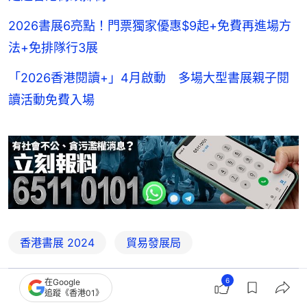
2026書展6亮點！門票獨家優惠$9起+免費再進場方
法+免排隊行3展
「2026香港閱讀+」4月啟動 多場大型書展親子閱
讀活動免費入場
香港書展 2024
貿易發展局
6
在Google
追蹤《香港01》
1
0
0
0
0