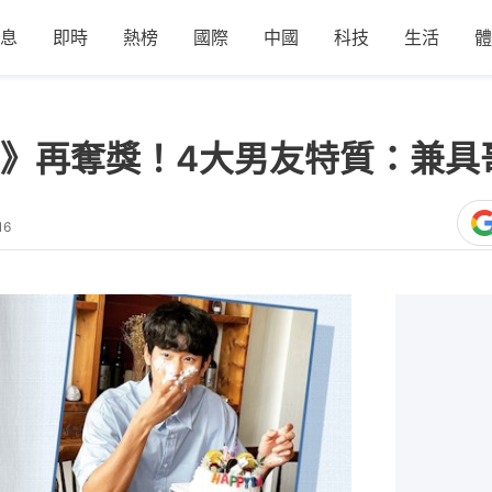
息
即時
熱榜
國際
中國
科技
生活
體
》再奪獎！4大男友特質：兼具
16