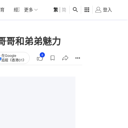
育
經濟
更多
01深圳
繁
觀點
|
简
健康
好食玩飛
登入
女
哥哥和弟弟魅力
8
在Google
追蹤《香港01》