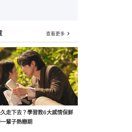
章
查看更多
長久走下去？學習教6大感情保鮮
持一輩子熱戀期