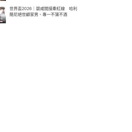
世界盃2026｜碧咸間接牽紅線 哈利
簡尼絕世顧家男、專一不蒲不酒