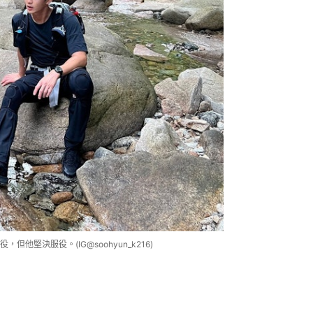
堅決服役。(IG@soohyun_k216)