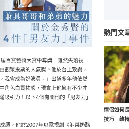
熱門文
0屆百賞藝術大賞中奪獎！雖然失落視
由觀眾投票的人氣獎。他於台上致謝，
，我會成為好演員。」出道多年他依然
中角色白賢祐般，現實上他擁有不少才
滿吸引力！以下4個有關他的「男友力」
情侶如何
技巧 維
成績，他於2007年以電視劇《泡菜奶酪