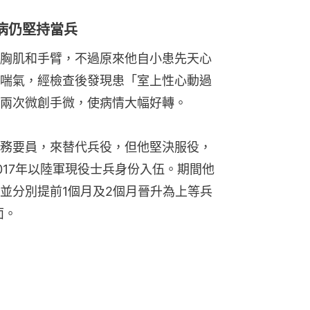
臟病仍堅持當兵
胸肌和手臂，不過原來他自小患先天心
喘氣，經檢查後發現患「室上性心動過
兩次微創手微，使病情大幅好轉。
務要員，來替代兵役，但他堅決服役，
017年以陸軍現役士兵身份入伍。期間他
並分別提前1個月及2個月晉升為上等兵
面。