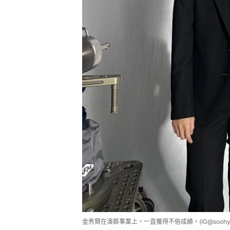
金秀賢在演藝事業上，一直獲得不俗成績。(IG@soohyun