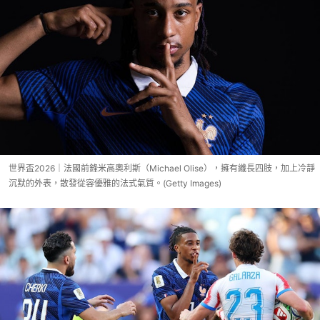
世界盃2026｜法國前鋒米高奧利斯（Michael Olise），擁有纖長四肢，加上冷靜
沉默的外表，散發從容優雅的法式氣質。(Getty Images)