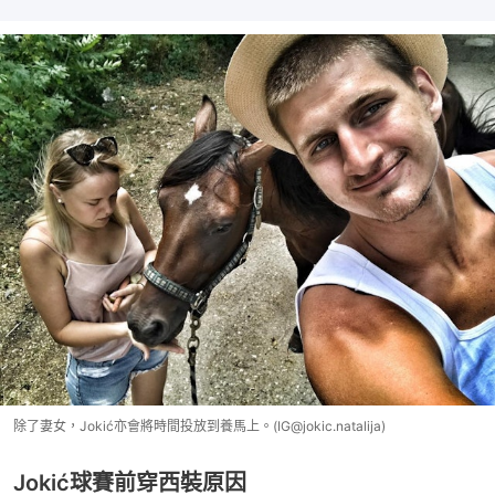
除了妻女，Jokić亦會將時間投放到養馬上。(IG@jokic.natalija)
Jokić球賽前穿西裝原因