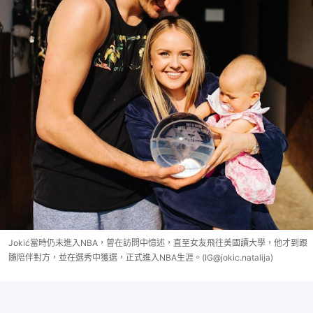
Jokić當時仍未進入NBA，曾在訪問中憶述，直至女友飛往美國讀大學，他才到跟
隨陪伴對方，並在選秀中獲選，正式進入NBA生涯。(IG@jokic.natalija)