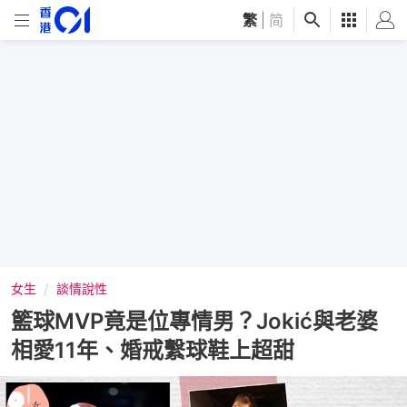
繁
|
简
女生
談情說性
籃球MVP竟是位專情男？Jokić與老婆
相愛11年、婚戒繫球鞋上超甜