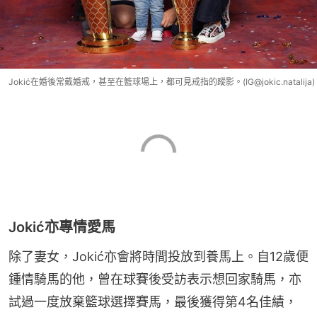
Jokić在婚後常戴婚戒，甚至在籃球場上，都可見戒指的蹤影。(IG@jokic.natalija)
Jokić亦專情愛馬
除了妻女，Jokić亦會將時間投放到養馬上。自12歲便
鍾情騎馬的他，曾在球賽後受訪表示想回家騎馬，亦
試過一度放棄籃球選擇賽馬，最後獲得第4名佳績，