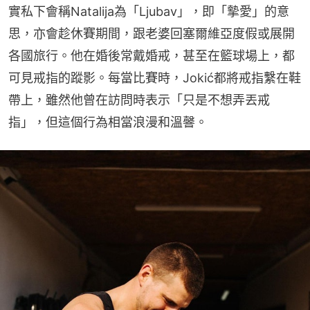
實私下會稱Natalija為「Ljubav」，即「摰愛」的意
思，亦會趁休賽期間，跟老婆回塞爾維亞度假或展開
各國旅行。他在婚後常戴婚戒，甚至在籃球場上，都
可見戒指的蹤影。每當比賽時，Jokić都將戒指繫在鞋
帶上，雖然他曾在訪問時表示「只是不想弄丟戒
指」，但這個行為相當浪漫和溫韾。