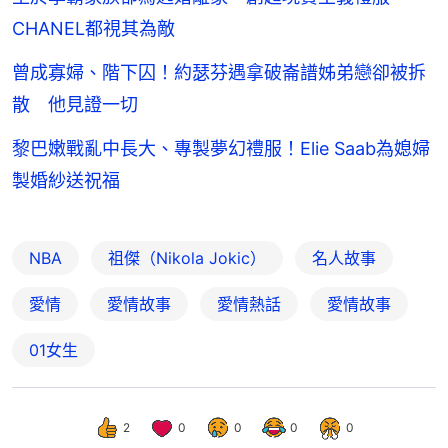
CHANEL都視其為敵
曾成寡婦、階下囚！約瑟芬遇拿破崙譜姊弟戀卻被拆
散 他見證一切
黎巴嫩戰亂中長大、專製夢幻禮服！Elie Saab為媳婦
製婚紗送祝福
NBA
祖傑（Nikola Jokic）
名人故事
愛情
愛情故事
愛情熱話
愛情故事
01女生
2
0
0
0
0