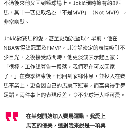
不過後來他又回到籃球場上。Jokić現時擁有約8匹
馬，其中一匹更取名為「不是MVP」（Not MVP），
非常幽默。
Jokić對賽馬的愛，甚至更超於籃球。早前，他在
NBA奪得總冠軍及FMVP，其冷靜淡定的表情吸引不
少目光，之後接受訪問時，他更淡淡表示趕回家：
「很棒，工作總算告一段落，我們現在可以回家
了。」在賽季結束後，他回到家鄉休息，並投入在賽
馬事業上，更會因自己的馬贏下冠軍，而高興得手舞
足蹈。兩件事上的表現反差，令不少球迷大呼可愛。
在某刻開始加入賽馬運動，我愛上
馬匹的優美，這對我來說是一項興