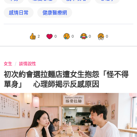
感情日常
健康醫療網
2
0
0
0
0
女生
談情說性
初次約會選拉麵店遭女生抱怨「怪不得
單身」 心理師揭示反感原因