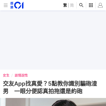
繁
|
简
女生
談情說性
交友App找真愛？5點教你識別騙砲渣
男 一眼分便認真拍拖還是約砲