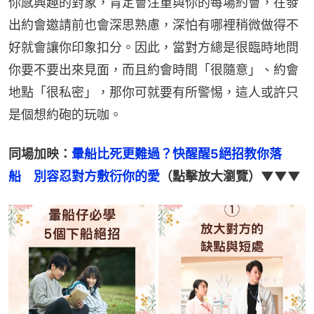
你感興趣的對象，肯定會注重與你的每場約會，在發
出約會邀請前也會深思熟慮，深怕有哪裡稍微做得不
好就會讓你印象扣分。因此，當對方總是很臨時地問
你要不要出來見面，而且約會時間「很隨意」、約會
地點「很私密」，那你可就要有所警惕，這人或許只
是個想約砲的玩咖。
同場加映：
暈船比死更難過？快醒醒5絕招教你落
船　別容忍對方敷衍你的愛
（點擊放大瀏覽）▼▼▼