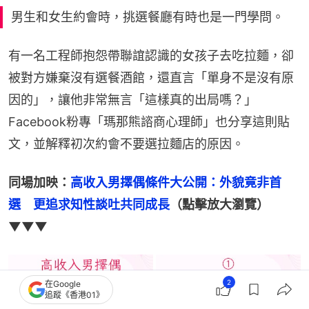
男生和女生約會時，挑選餐廳有時也是一門學問。
有一名工程師抱怨帶聯誼認識的女孩子去吃拉麵，卻
被對方嫌棄沒有選餐酒館，還直言「單身不是沒有原
因的」，讓他非常無言「這樣真的出局嗎？」
Facebook粉專「瑪那熊諮商心理師」也分享這則貼
文，並解釋初次約會不要選拉麵店的原因。
同場加映：
高收入男擇偶條件大公開：外貌竟非首
選　更追求知性談吐共同成長
（點擊放大瀏覽）
▼▼▼
2
在Google
追蹤《香港01》