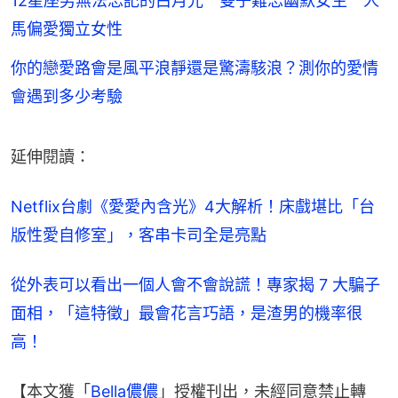
12星座男無法忘記的白月光 雙子難忘幽默女生 人
馬偏愛獨立女性
你的戀愛路會是風平浪靜還是驚濤駭浪？測你的愛情
會遇到多少考驗
延伸閱讀：
Netflix台劇《愛愛內含光》4大解析！床戲堪比「台
版性愛自修室」，客串卡司全是亮點
從外表可以看出一個人會不會說謊！專家揭 7 大騙子
面相，「這特徵」最會花言巧語，是渣男的機率很
高！
【本文獲「
Bella儂儂
」授權刊出，未經同意禁止轉