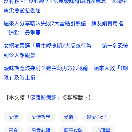
沒有秒回=沒興趣？4常見曖昧時期錯誤觀念 勿鑽牛
角尖愈愛愈委屈
過來人分享曖昧失敗7大雷點引熱議 網友讚實用指
「這點」最重要
女網友票選「男生曖昧期7大反感行為」 第一名恐怖
到令人想報警
曖昧期應該幾耐？她主動男方卻退縮 過來人教「1期
限」及時止損
【本文獲「
健康醫療網
」授權轉載。】
愛情
愛情哲學
愛情
戀愛心理
單身
戀愛心理
脫單攻略
心理學