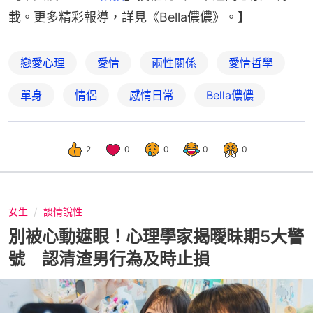
載。更多精彩報導，詳見《Bella儂儂》。】
戀愛心理
愛情
兩性關係
愛情哲學
單身
情侶
感情日常
Bella儂儂
2
0
0
0
0
女生
談情說性
別被心動遮眼！心理學家揭曖昧期5大警
號 認清渣男行為及時止損