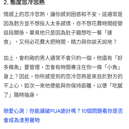
2. 態度忽冷忽熱
情感上的忽冷忽熱，讓你感到困惑和不安，這通常是
因為對方並不想投入太多感情，亦不想花費時間經營
這段關係。畢竟他只是因為肚子餓想吃一餐「速
食」，又何必花費大把時間、精力與你談天說地？
加上，會約砲的男人通常不會只約一個，他還有「好
多條魚」要管理，怎會有時間專注在你一條「小魚」
身上？因此，你所感受到的忽冷忽熱是來自於對方的
不上心，如次一來他便能與你保持距離，以便「吃膩
了」隨時抽身。
戀愛心測｜你能識破PUA詭計嗎？10個問題看你是否
會成為渣男獵物