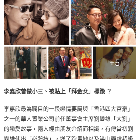
+
5
李嘉欣曾做小三、被貼上「拜金女」標籤 ？
李嘉欣最為矚目的一段戀情要屬與「香港四大富豪」
之一的華人置業公司前任董事會主席劉鑾雄「大劉」
的戀愛故事，兩人經由朋友介紹而相識，有傳當初劉
鑾雄使出「必殺技」，送了跑馬地以及半山兩處超級