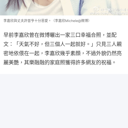
李嘉欣與丈夫許晉亨十分恩愛。（李嘉欣Michele@微博）
早前李嘉欣曾在微博曬出一家三口幸福合照，並配
文：「天氣不好，但三個人一起就好。」只見三人親
密地依偎在一起，李嘉欣幾乎素顔，不過外貌仍然亮
麗美艷，其樂融融的家庭照獲得許多網友的祝福。