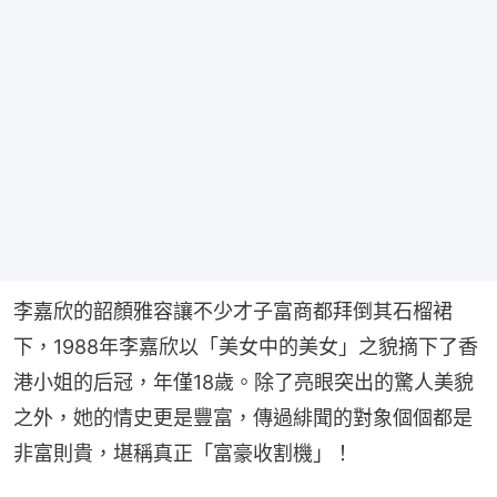
李嘉欣的韶顏雅容讓不少才子富商都拜倒其石榴裙
下，1988年李嘉欣以「美女中的美女」之貌摘下了香
港小姐的后冠，年僅18歲。除了亮眼突出的驚人美貌
之外，她的情史更是豐富，傳過緋聞的對象個個都是
非富則貴，堪稱真正「富豪收割機」！