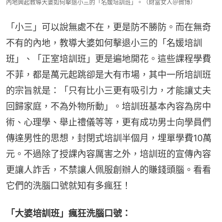
內地興起教導大婆如何擊退小三的「名媛培訓班」。（財富女人＠微博）
「小三」可以說無處不在，更是防不勝防。而在無奇
不有的內地，教導大婆如何擊退小三的「名媛培訓
班」、「正室培訓班」更是遍地開花。這些課程學費
不菲，都是萬元起跳卻是大有市場，其中一所培訓班
的宗旨就是：「只有比小三更有吸引力，才能讓丈夫
回歸家庭，不為外物所動」。培訓班基本內容為房中
術、心理學、舉止禮儀等等，更有成功男士向學員們
傳達男性的思想，封閉式培訓半個月，埋單學費10萬
元。不過除了授課內容厲害之外，培訓班的宣傳內容
更讓人詐舌，不禁讓人佩服創辦人的賺錢頭腦。看看
它們的洗腦口號就知有多瘋狂！
「大婆培訓班」瘋狂洗腦口號：