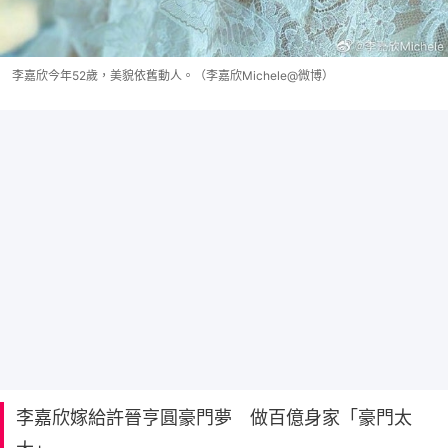
李嘉欣今年52歲，美貌依舊動人。（李嘉欣Michele@微博）
李嘉欣嫁給許晉亨圓豪門夢 做百億身家「豪門太