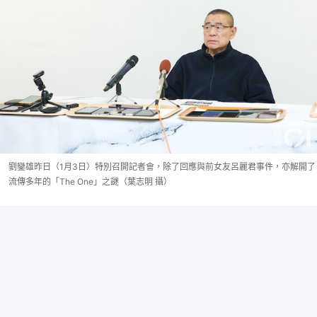
劉鑾雄昨日（1月3日）特別召開記者會，除了回應與前女友呂麗君事件，亦解開了
流傳多年的「The One」之謎（葉志明 攝）