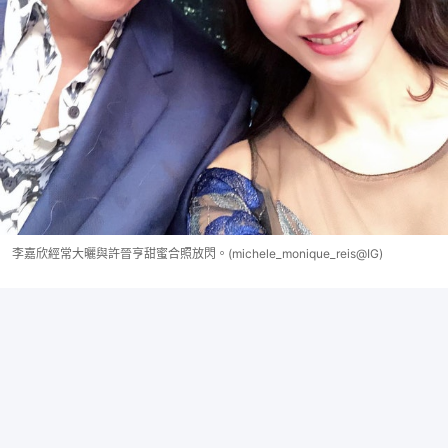
李嘉欣經常大曬與許晉亨甜蜜合照放閃。(michele_monique_reis@IG)