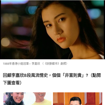
1988年香港小姐冠軍─ 李嘉欣 （《妖獸都市》劇照）
回顧李嘉欣8段風流情史，個個「非富則貴」?（點閱
下圖查看）