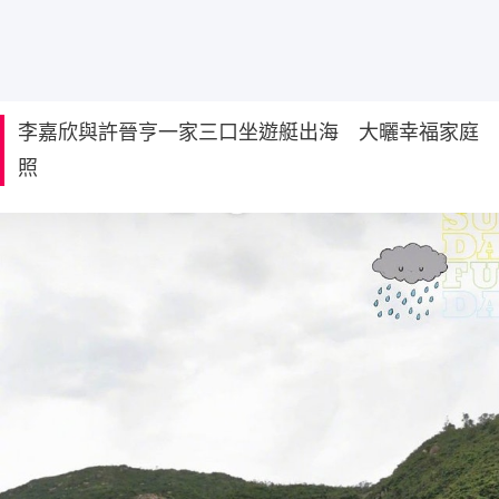
李嘉欣與許晉亨一家三口坐遊艇出海 大曬幸福家庭
照