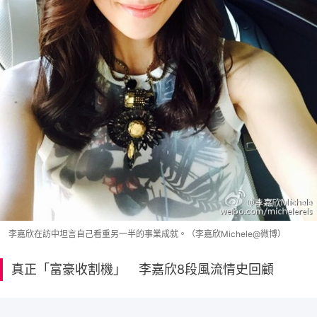
李嘉欣在訪中坦言自己看重另一半的事業成就。（李嘉欣Michele@微博）
真正「富豪收割機」 李嘉欣8段風流情史回顧