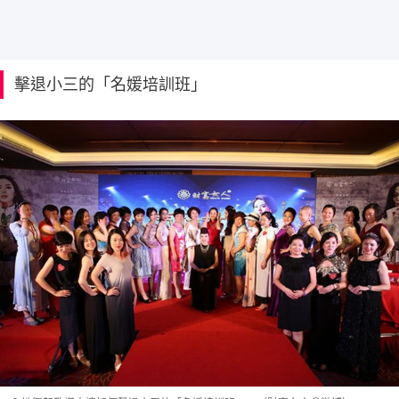
擊退小三的「名媛培訓班」