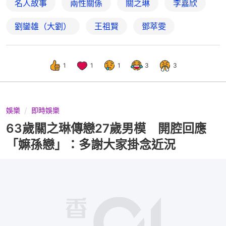
名人故事
兩性關係
關之琳
李嘉欣
劉鑾雄（大劉）
王祖賢
鄧萃雯
1
1
1
3
3
娛樂
即時娛樂
63歲關之琳傳戀27歲男模 開腔回應
「嫲孫戀」：多謝大家掛念近況