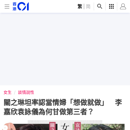
繁
|
简
女生
談情說性
關之琳坦率認當情婦「想做就做」 李
嘉欣袁詠儀為何甘做第三者？