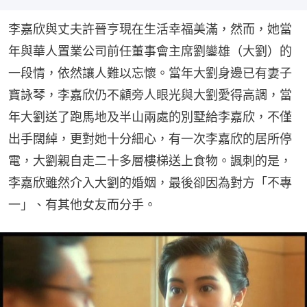
李嘉欣與丈夫許晉亨現在生活幸福美滿，然而，她當
年與華人置業公司前任董事會主席劉鑾雄（大劉）的
一段情，依然讓人難以忘懷。當年大劉身邊已有妻子
寶詠琴，李嘉欣仍不顧旁人眼光與大劉愛得高調，當
年大劉送了跑馬地及半山兩處的別墅給李嘉欣，不僅
出手闊綽，更對她十分細心，有一次李嘉欣的居所停
電，大劉親自走二十多層樓梯送上食物。諷刺的是，
李嘉欣雖然介入大劉的婚姻，最後卻因為對方「不專
一」、有其他女友而分手。