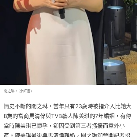
關之琳。(小紅書)
情史不斷的關之琳，當年只有23歲時被指介入比她大
8歳的富商馬清偉與TVB藝人陳美琪的7年婚姻，有傳
當時陳美琪已懷孕，卻因受到第三者搔擾而意外小
產。陳美琪最後與馬清偉離婚，關之琳卻曾開記者招