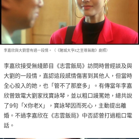
李嘉欣與大劉曾有過一段情。（《賭城大亨II之至尊無敵》劇照）
李嘉欣接受無綫節目《志雲飯局》訪問時曾經談及與
大劉的一段情，直認這段感情傷害到其他人，但當時
全心投入的她，也「管不了那麼多」。有傳當年李嘉
欣曾致電大劉家找寶詠琴，並以粗口謾罵她，總共說
了9句「X你老X」，寶詠琴因而死心，主動提出離
婚。不過李嘉欣在《志雲飯局》中否認曾打過粗口電
話。