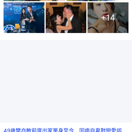
+
14
49歲樊亦敏前度出家單身至今 因病自卑對戀愛卻