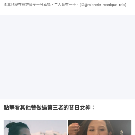
李嘉欣現在與許晉亨十分幸福，二人育有一子。(IG@michele_monique_reis)
點擊看其他曾做過第三者的昔日女神：