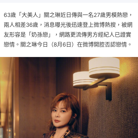
63歲「大美人」關之琳近日傳與一名27歲男模熱戀，
兩人相差36歲，消息曝光後迅速登上微博熱搜，被網
友形容是「奶孫戀」，網路更流傳男方經紀人已證實
戀情。關之琳今日（8月6日）在微博開腔否認戀情。