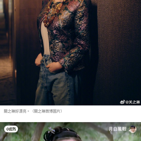
關之琳好漂亮。（關之琳微博圖片）