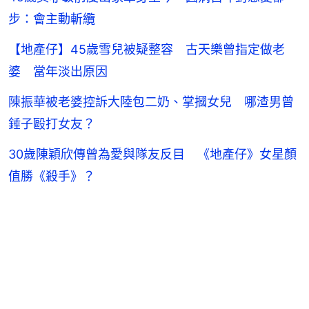
步：會主動斬纜
【地產仔】45歲雪兒被疑整容 古天樂曾指定做老
婆 當年淡出原因
陳振華被老婆控訴大陸包二奶、掌摑女兒 哪渣男曾
錘子毆打女友？
30歲陳穎欣傳曾為愛與隊友反目 《地產仔》女星顏
值勝《殺手》？