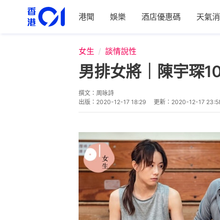
港聞
娛樂
酒店優惠碼
天氣消
女生
談情說性
男排女將｜陳宇琛1
撰文：
周咏詩
出版：
2020-12-17 18:29
更新：
2020-12-17 23:5