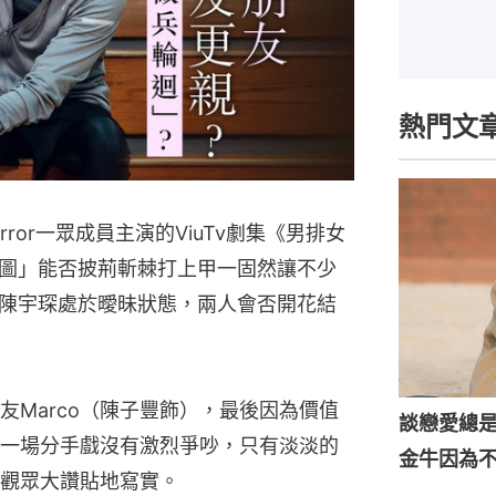
熱門文
ror一眾成員主演的ViuTv劇集《男排女
圖」能否披荊斬棘打上甲一固然讓不少
陳宇琛處於曖昧狀態，兩人會否開花結
友Marco（陳子豐飾），最後因為價值
談戀愛總
一場分手戲沒有激烈爭吵，只有淡淡的
金牛因為
觀眾大讚貼地寫實。