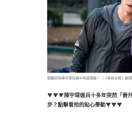
鄧麗欣與陳宇琛在劇中有感情線。（《男排女將》劇照
▼▼▼陳宇琛做兵十多年突然「晉
步？點擊看他的貼心舉動▼▼▼