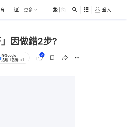
育
經濟
更多
01深圳
繁
觀點
|
简
健康
好食玩飛
登入
女
」因做錯2步?
2
在Google
追蹤《香港01》