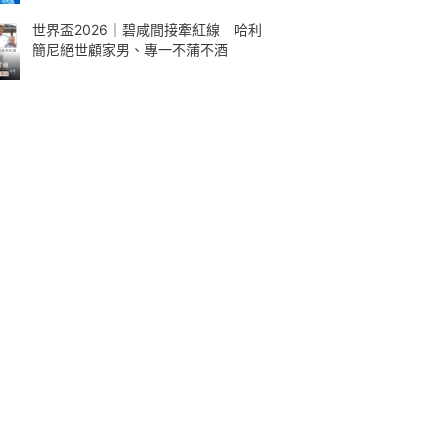
世界盃2026｜碧咸間接牽紅線 哈利
簡尼絕世顧家男、專一不蒲不酒