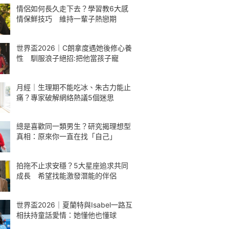
情侶如何長久走下去？學習教6大感
情保鮮技巧 維持一輩子熱戀期
世界盃2026｜C朗拿度遇她後修心養
性 馴服浪子絕招:把他當孩子寵
月經｜生理期不能吃冰、朱古力能止
痛？專家破解網絡熱議5個迷思
總是喜歡同一類男生？研究揭理想型
真相：原來你一直在找「自己」
拍拖不止求安穩？5大星座追求共同
成長 希望找能激發潛能的伴侶
世界盃2026｜夏蘭特與Isabel一路互
相扶持童話愛情：她懂他也懂球