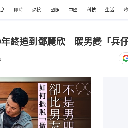
息
即時
熱榜
國際
中國
科技
生活
體
0年終追到鄧麗欣 暖男變「兵仔
8