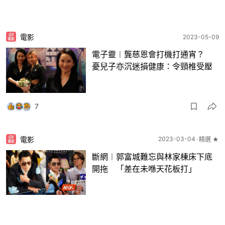
電影
2023-05-09
電子靈︱龔慈恩會打機打通宵？
憂兒子亦沉迷損健康：令頸椎受壓
7
電影
2023-03-04
精選 ★
斷網︱郭富城難忘與林家棟床下底
開拖 「差在未喺天花板打」
9