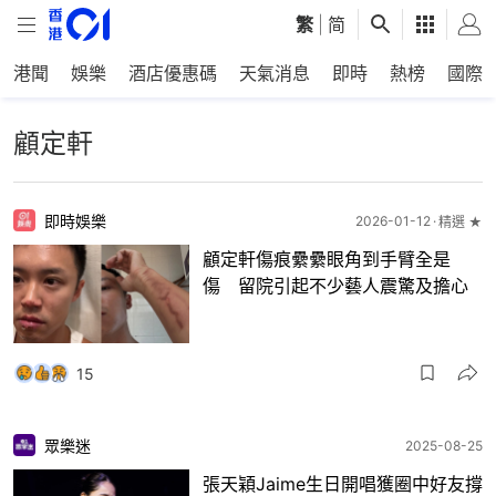
繁
|
简
港聞
娛樂
酒店優惠碼
天氣消息
即時
熱榜
國際
顧定軒
即時娛樂
2026-01-12
精選 ★
顧定軒傷痕纍纍眼角到手臂全是
傷 留院引起不少藝人震驚及擔心
15
眾樂迷
2025-08-25
張天穎Jaime生日開唱獲圈中好友撐