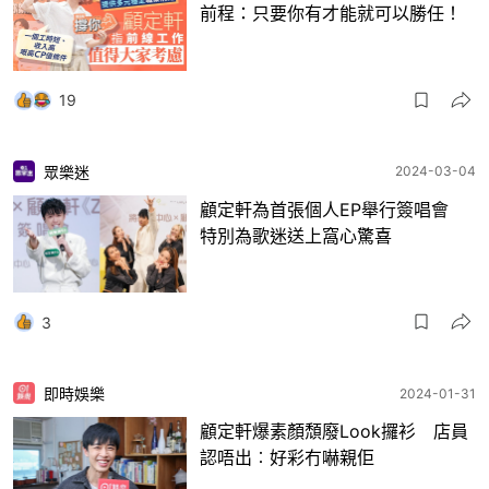
前程：只要你有才能就可以勝任！
19
眾樂迷
2024-03-04
顧定軒為首張個人EP舉行簽唱會
特別為歌迷送上窩心驚喜
3
即時娛樂
2024-01-31
顧定軒爆素顏頹廢Look攞衫 店員
認唔出︰好彩冇嚇親佢