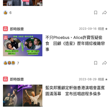
6
即時娛樂
2023-09-16
精選 ★
不只Phoebus、Alice許寶恆疑偷
食 回顧《造星》歷年錯綜複雜戀
事
7
即時娛樂
2023-08-29
精選 ★
藍奕邦獲顧定軒做香港演唱會嘉賓
圓滿落幕 宣布巡唱啟程多倫多