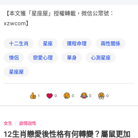
【本文獲「星座屋」授權轉載，微信公眾號：
xzwcom】
十二生肖
星座
運程命理
兩性關係
情侶
戀愛心理
單身
心測星座
星座屋
1
0
0
0
0
女生
談情說性
12生肖戀愛後性格有何轉變？屬鼠更加