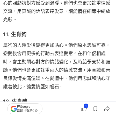
心的照顧讓對方感受到温暖。他們也會更加註重情感
交流，用真誠的話語表達愛意，讓愛情在細節中綻放
光彩。
11. 生肖狗
屬狗的人戀愛後變得更加貼心。他們原本忠誠可靠，
戀愛後會用更多的行動去表達愛意。在和伴侶相處
時，會主動關心對方的情緒變化，及時給予支持和鼓
勵。他們也會更加註重兩人的情感交流，用真誠和善
良讓愛情充滿温暖。在愛情中，他們用忠誠和貼心守
護着彼此，讓愛情堅如磐石。
12. 生肖豬
1
在Google
追蹤《香港01》
屬豬的人戀愛後變得更加細心。他們原本隨和善良，