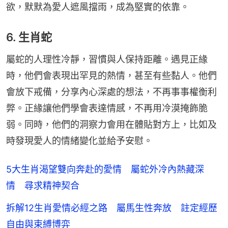
欲，默默為愛人遮風擋雨，成為堅實的依靠。
6. 生肖蛇
屬蛇的人理性冷靜，習慣與人保持距離。遇見正緣
時，他們會表現出罕見的熱情，甚至有些黏人。他們
會放下戒備，分享內心深處的想法，不再事事權衡利
弊。正緣讓他們學會表達情感，不再用冷漠掩飾脆
弱。同時，他們的洞察力會用在體貼對方上，比如及
時發現愛人的情緒變化並給予安慰。
5大生肖渴望雙向奔赴的愛情 屬蛇外冷內熱藏深
情 尋求精神契合
拆解12生肖愛情必經之路 屬馬生性奔放 註定經歷
自由與束縛博弈