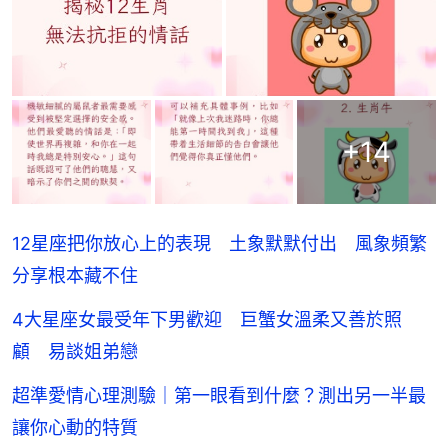
+
14
12星座把你放心上的表現 土象默默付出 風象頻繁
分享根本藏不住
4大星座女最受年下男歡迎 巨蟹女溫柔又善於照
顧 易談姐弟戀
超準愛情心理測驗｜第一眼看到什麼？測出另一半最
讓你心動的特質