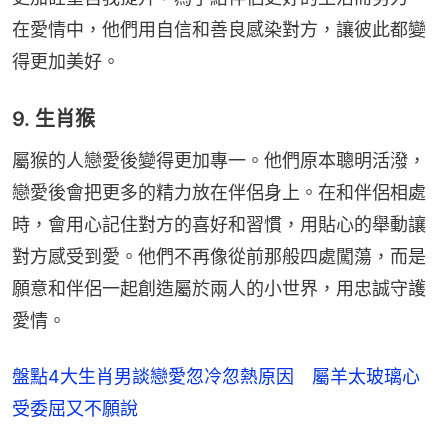
在愛情中，他們用自信和善良感染對方，讓彼此都變
得更加美好。
9. 生肖猴
屬猴的人戀愛後變得更加專一。他們原本聰明活潑，
戀愛後會把更多的精力放在伴侶身上。在和伴侶相處
時，會用心記住對方的喜好和習慣，用貼心的舉動讓
對方感受到愛。他們不再像從前那般四處闖蕩，而是
願意和伴侶一起創造屬於兩人的小世界，用忠誠守護
愛情。
盤點4大生肖男談戀愛忽冷忽熱原因 屬羊太玻璃心
受委屈又不願說