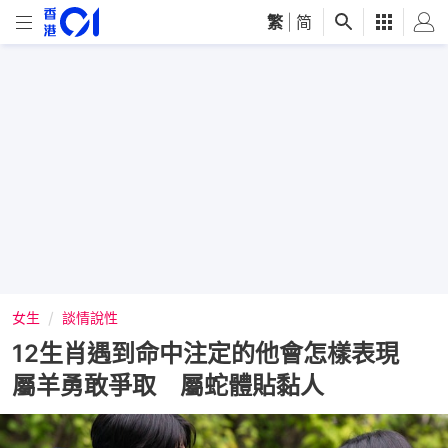
繁
|
简
女生
談情說性
12生肖遇到命中注定的他會怎樣表現
屬羊勇敢爭取 屬蛇體貼黏人