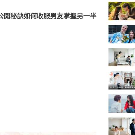
公開秘訣如何收服男友掌握另一半