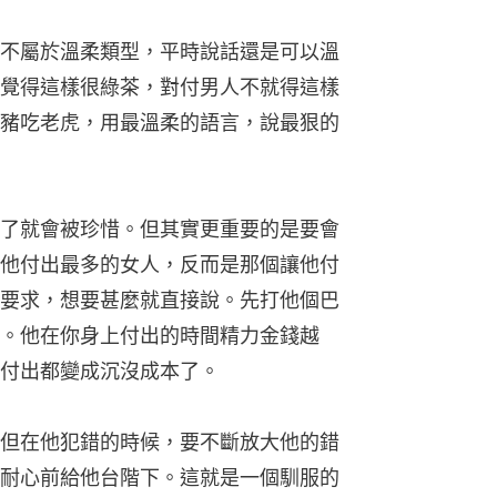
不屬於溫柔類型，平時說話還是可以溫
覺得這樣很綠茶，對付男人不就得這樣
豬吃老虎，用最溫柔的語言，說最狠的
了就會被珍惜。但其實更重要的是要會
他付出最多的女人，反而是那個讓他付
要求，想要甚麼就直接說。先打他個巴
。他在你身上付出的時間精力金錢越
付出都變成沉沒成本了。
但在他犯錯的時候，要不斷放大他的錯
耐心前給他台階下。這就是一個馴服的