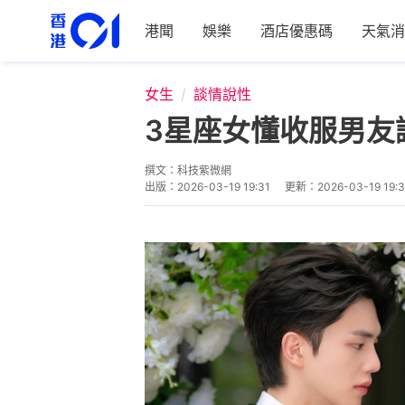
港聞
娛樂
酒店優惠碼
天氣消
女生
談情說性
3星座女懂收服男友
撰文：
科技紫微網
出版：
2026-03-19 19:31
更新：
2026-03-19 19:3