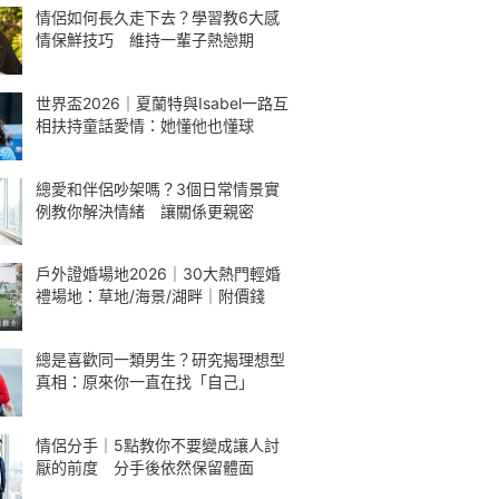
情侶如何長久走下去？學習教6大感
情保鮮技巧 維持一輩子熱戀期
世界盃2026｜夏蘭特與Isabel一路互
相扶持童話愛情：她懂他也懂球
總愛和伴侶吵架嗎？3個日常情景實
例教你解決情緒 讓關係更親密
戶外證婚場地2026｜30大熱門輕婚
禮場地：草地/海景/湖畔｜附價錢
總是喜歡同一類男生？研究揭理想型
真相：原來你一直在找「自己」
情侶分手｜5點教你不要變成讓人討
厭的前度 分手後依然保留體面