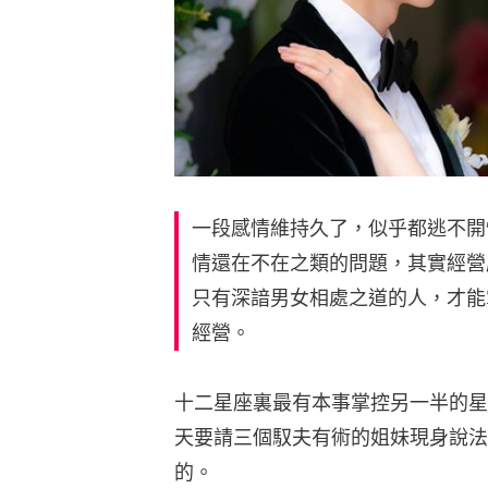
一段感情維持久了，似乎都逃不開
情還在不在之類的問題，其實經營
只有深諳男女相處之道的人，才能
經營。
十二星座裏最有本事掌控另一半的星
天要請三個馭夫有術的姐妹現身說法
的。