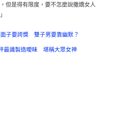
，但是得有限度，要不怎麼說撒嬌女人
」
愛面子要誇獎 雙子男要靠幽默？
秤最識製造曖昧 堪稱大眾女神