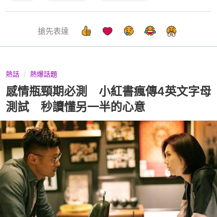
搶先表達
熱話
熱爆話題
感情瓶頸期必測 小紅書瘋傳4英文字母
測試 秒讀懂另一半的心意