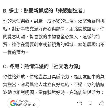
B. 多士：熱愛新鮮感的「樂觀創造者」
你的天性樂觀，討厭一成不變的生活，渴望新鮮與挑
戰，對新事物充滿好奇心與熱情，思路開放靈活，你
的愛惡明顯，對喜歡的事物會全心投入，這樣的特
質，讓你在需要創意或新視角的領域，總能展現出不
一樣的潛力。
C. 冬甩：熱情洋溢的「社交活力源」
你性格外放，情緒豐富且具感染力，是朋友圈中的氣
氛擔當，容易與他人建立良好連結，不過，你的情緒
波動也相對明顯，當你狀態好時，充滿能量與活力；
若低潮來臨，則可能變得安靜或疏離，這種反差有時
在Google
追蹤《香港01》
會讓身邊人措手不及。