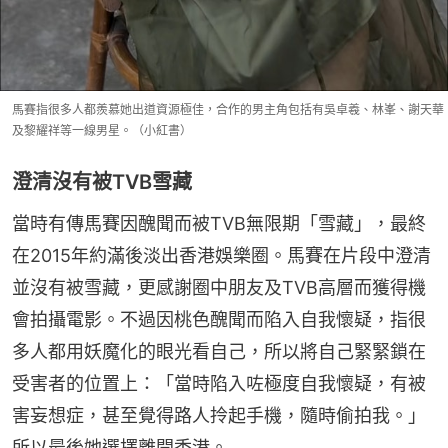
馬賽指很多人都羨慕她出道資源極佳，合作的男主角包括有吳卓羲、林峯、謝天華
及黎耀祥等一線男星。（小紅書）
澄清沒有被TVB雪藏
當時有傳馬賽因醜聞而被TVB無限期「雪藏」，最終
在2015年約滿後淡出香港娛樂圈。馬賽在片段中澄清
並沒有被雪藏，更感謝圈中朋友及TVB高層而獲得機
會拍攝電影。不過因桃色醜聞而陷入自我懷疑，指很
多人都用妖魔化的眼光看自己，所以將自己緊緊鎖在
受害者的位置上：「當時陷入咗極度自我懷疑，有被
害妄想症，甚至覺得路人拎起手機，隨時偷拍我。」
所以最後她選擇離開香港。