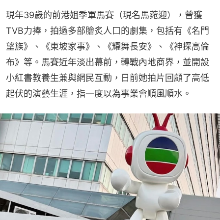
現年39歲的前港姐季軍馬賽（現名馬菀迎），曾獲
TVB力捧，拍過多部膾炙人口的劇集，包括有《名門
望族》、《東坡家事》、《耀舞長安》、《神探高倫
布》等。馬賽近年淡出幕前，轉戰內地商界，並開設
小紅書教養生兼與網民互動，日前她拍片回顧了高低
起伏的演藝生涯，指一度以為事業會順風順水。