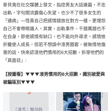
麥貝夷在社交媒體上發文，指控男友大話連篇，不忠
出軌，字句間流露傷心失望，也少不了很多女生的
「通病」—怪責自己把感情錯放在對方一樣，更埋怨
自己不會帶眼識人。其實，出軌事件，千錯萬錯也不
在自身，即使感情有缺口，也不能向外尋求。感情挫
折雖使人成長，但若不想誤中渣男圈套，被無情地傷
害的話，快來認清他們慣用的6大招數，拆穿他們的
「真面目」:
【按圖看】▼▼▼渣男慣用的6大招數，識別被愛與
被騙區別▼▼▼