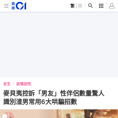
繁
|
简
女生
談情說性
麥貝夷控訴「男友」性伴侶數量驚人
識別渣男常用6大哄騙招數