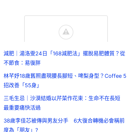
減肥｜湯洛雯24日「168減肥法」擺脫易肥體質？從
不節食：易復胖
林芊妤18歲舊照盡現腰長腳短、啤梨身型？Coffee 5
招改善「55身」
三毛生忌｜沙漠結婚以芹菜作花束：生命不在長短
最重要痛快活過
38歲李佳芯被傳與男友分手 6大復合轉機必會稱前
度為「朋友」?