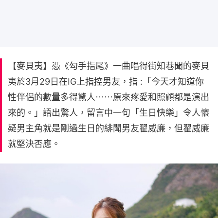
【麥貝夷】憑《勾手指尾》一曲唱得街知巷聞的麥貝
夷於3月29日在IG上指控男友，指 :「今天才知道你
性伴侶的數量多得驚人⋯⋯原來疼愛和照顧都是演出
來的。」語出驚人，留言中一句「生日快樂」令人懷
疑男主角就是剛過生日的緋聞男友翟威廉，但翟威廉
就堅決否應。