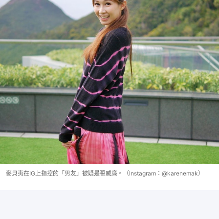
麥貝夷在IG上指控的「男友」被疑是翟威廉。（Instagram：@karenemak）