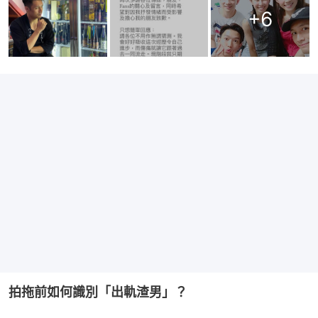
+
6
拍拖前如何識別「出軌渣男」？