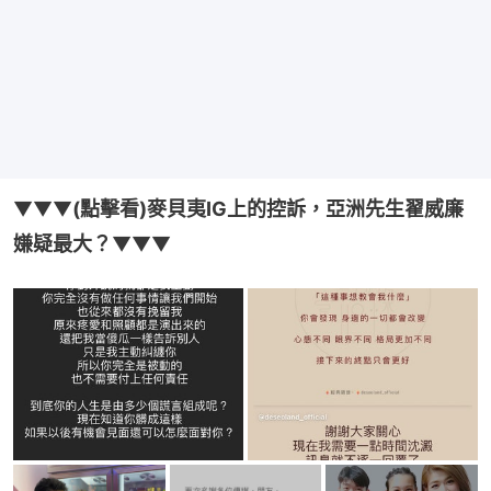
▼▼▼
(點擊看)麥貝夷IG上的控訴，亞洲先生翟威廉
嫌疑最大？
▼▼▼