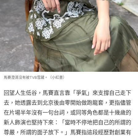
馬賽澄清沒有被TVB雪藏。（小紅書）
回望人生低谷，馬賽直言靠「爭氣」來支撐自己走下
去，她透露去到北京後由零開始做跑龍套，更指儘管
在片場半年沒有一句台詞，或同等角色都是十幾歲的
新人飾演也堅持下來：「當時不停地把自己的所謂的
尊嚴，所謂的面子放下。」馬賽指這段經歷對創業有