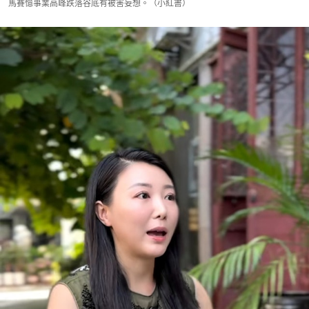
馬賽憶事業高峰跌落谷底有被害妄想。（小紅書）