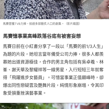
馬賽曾獲TVB力捧，拍過多部膾炙人口的劇集。（影片截圖）
馬賽憶事業高峰跌落谷底有被害妄想
馬賽日前在小紅書分享了一段以「馬賽的前1/3人生」
為題的片段，她坦言當年備受公司力捧，很多人都羨
慕她出道資源極佳，合作的男主角包括有吳卓羲、林
峯、謝天華及黎耀祥等一線男星，入行短短三年就奪
得「飛躍進步女藝員」。可惜當事業正值巔峰時，卻
爆出同性戀疑雲及艷舞片段，純情形象崩塌，令其印
象受損重挫演藝事業。