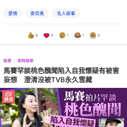
愛情
麥貝夷
名人故事
9
0
1
1
0
娛樂
即時娛樂
馬賽罕談桃色醜聞陷入自我懷疑有被害
妄想 澄清沒被TVB永久雪藏