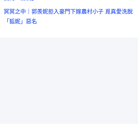
冥冥之中｜郭羨妮拒入豪門下嫁農村小子 覓真愛洗脫
「狐妮」惡名