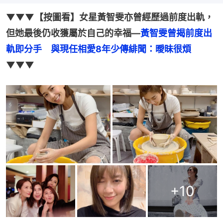
▼▼▼【按圖看】女星黃智雯亦曾經歷過前度出軌，
但她最後仍收獲屬於自己的幸福—
黃智雯曾揭前度出
軌即分手　與現任相愛8年少傳緋聞：曖昧很煩
▼▼▼
+
10