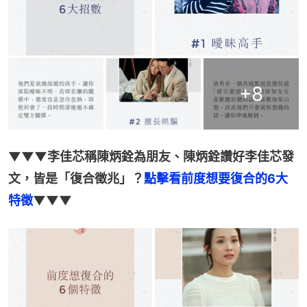
+
8
▼▼▼李佳芯稱陳炳銓為朋友、陳炳銓讚好李佳芯發
文，皆是「復合徵兆」？
點擊看前度想要復合的6大
特徵
▼▼▼