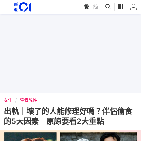
繁
|
简
女生
談情說性
出軌｜壞了的人能修理好嗎？伴侶偷食
的5大因素 原諒要看2大重點