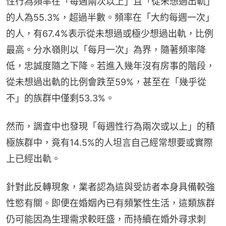
性行為頻率在「每週兩次以上」且「從未想過出軌」
的人為55.3%，超過半數。頻率在「大約每週一次」
的人，有67.4%表示從未想過或極少想過出軌，比例
最高。分水嶺則以「每月一次」為界，隨著頻率降
低，忠誠度隨之下降。若進入幾年沒有房事的階段，
從未想過出軌的比例會跌至59%，甚至在「幾乎從
不」的族群中僅剩53.3%。
然而，調查中也發現「每週性行為兩次或以上」的積
極族群中，竟有14.5%的人坦言自己經常想要或實際
上已經出軌。
針對此反轉現象，業者認為這與受訪者本身具備較強
性慾有關。即便在婚姻內已有頻繁性生活，這類族群
仍可能因為生理需求較旺盛，而持續在婚外尋求刺