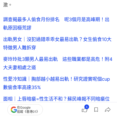
激。
調查揭最多人偷食月份排名 呢3個月是高峰期！出
軌原因極荒謬
出軌男女｜沒犯過錯乖乖女最易出軌？女生偷食10大
特徵男人難拆穿
麥玲玲批3類男人最易出軌 這些職業都是高危！附4
大夫妻相處之道
性愛冷知識｜胸部越小越易出軌！研究證實呢個cup
數偷食率高達35%
面相｜上唇暗瘡=性生活不和？蘇民峰揭不同暗瘡位
置預示感情狀況
6
在Google
追蹤《香港01》