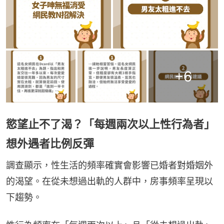
+
6
慾望止不了渴？「每週兩次以上性行為者」
想外遇者比例反彈
調查顯示，性生活的頻率確實會影響已婚者對婚姻外
的渴望。在從未想過出軌的人群中，房事頻率呈現以
下趨勢。