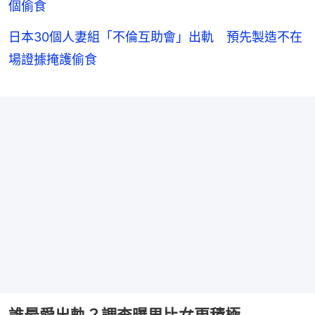
個偷食
日本30個人妻組「不倫互助會」出軌 預先製造不在
場證據掩護偷食
誰最愛出軌？調查曝男比女更積極