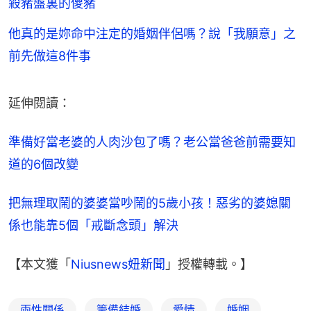
殺豬盤裏的傻豬
他真的是妳命中注定的婚姻伴侶嗎？說「我願意」之
前先做這8件事
延伸閱讀：
準備好當老婆的人肉沙包了嗎？老公當爸爸前需要知
道的6個改變
把無理取鬧的婆婆當吵鬧的5歲小孩！惡劣的婆媳關
係也能靠5個「戒斷念頭」解決
【本文獲「
Niusnews妞新聞
」授權轉載。】
兩性關係
籌備結婚
愛情
婚姻