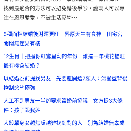
找到最適合的方法可以避免婚後爭吵，讓兩人可以專
注在恩恩愛愛，不被生活壓垮～
5種面相結婚後財運更旺 唇厚天生有食神 田宅宮
開闊無癦易有樓
12生肖｜把握你紅鸞星動的年份 誰這一年桃花暢旺
最有機會結婚？
以結婚為前提找男友 先要避開這7類人：溺愛型背後
控制慾望極強
人工不到男友一半卻要求簽婚前協議 女方提3大條
件：孩子跟我姓
大齡單身女越焦慮越難找到對的人 別為結婚無辜成