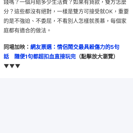
錢嗎？一個月給多少生活費？如果有貸款，雙方怎麼
分？這些都沒有絕對，一樣是雙方可接受就OK，重要
的是不強迫、不委屈，不看別人怎樣就羨慕，每個家
庭都有適合的做法。
同場加映：
網友票選：情侶鬧交最具殺傷力的5句
話　隨便1句都超扣血直接玩完
（點擊放大瀏覽）
▼▼▼