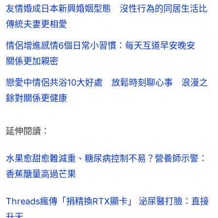
友情婚成日本新興婚姻型態 沒性行為的同居生活比
傳統夫妻更相愛
情侶增進感情6個日常小習慣：每天互道早安晚安
關係更加親密
戀愛中情侶共浴10大好處 放鬆時刻聊心事 浪漫之
餘對關係更健康
延伸閱讀：
水果愈甜愈難減重、糖尿病控制不易？營養師示警：
香蕉醣量高過芒果
Threads瘋傳「捐精換RTX顯卡」 泌尿醫打臉：直接
升天