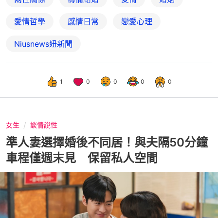
愛情哲學
感情日常
戀愛心理
Niusnews妞新聞
1
0
0
0
0
女生
談情說性
準人妻選擇婚後不同居！與夫隔50分鐘
車程僅週末見 保留私人空間