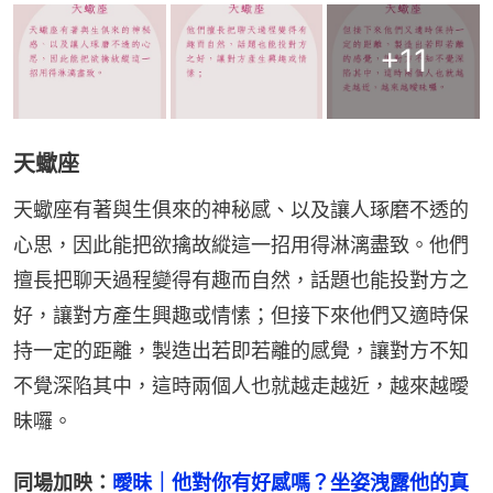
+
11
天蠍座
天蠍座有著與生俱來的神秘感、以及讓人琢磨不透的
心思，因此能把欲擒故縱這一招用得淋漓盡致。他們
擅長把聊天過程變得有趣而自然，話題也能投對方之
好，讓對方產生興趣或情愫；但接下來他們又適時保
持一定的距離，製造出若即若離的感覺，讓對方不知
不覺深陷其中，這時兩個人也就越走越近，越來越曖
昧囉。
同場加映：
曖昧｜他對你有好感嗎？坐姿洩露他的真