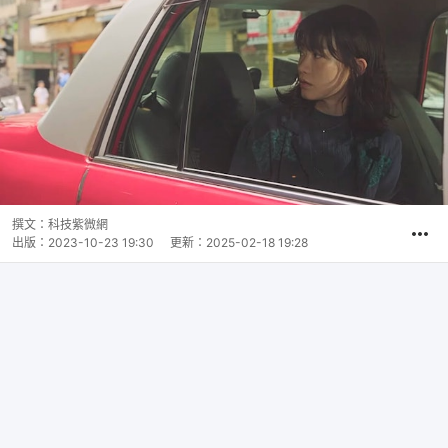
撰文：
科技紫微網
出版：
2023-10-23 19:30
更新：
2025-02-18 19:28