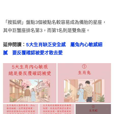
「搜狐網」盤點3個被點名較容易成為備胎的星座，
其中巨蟹座排名第3，而第1名則是雙魚座。
延伸閱讀：
5大生肖缺乏安全感　屬兔內心敏感細
膩　要反覆確認被愛才敢去愛