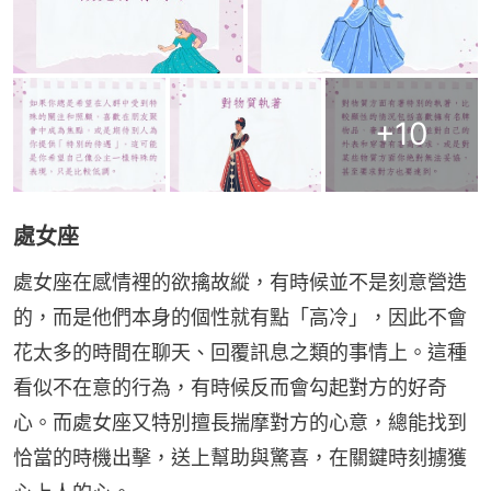
+
10
處女座
處女座在感情裡的欲擒故縱，有時候並不是刻意營造
的，而是他們本身的個性就有點「高冷」，因此不會
花太多的時間在聊天、回覆訊息之類的事情上。這種
看似不在意的行為，有時候反而會勾起對方的好奇
心。而處女座又特別擅長揣摩對方的心意，總能找到
恰當的時機出擊，送上幫助與驚喜，在關鍵時刻擄獲