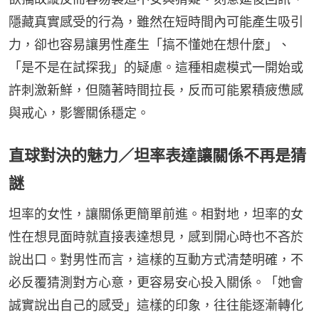
隱藏真實感受的行為，雖然在短時間內可能產生吸引
力，卻也容易讓男性產生「搞不懂她在想什麼」、
「是不是在試探我」的疑慮。這種相處模式一開始或
許刺激新鮮，但隨著時間拉長，反而可能累積疲憊感
與戒心，影響關係穩定。
直球對決的魅力／坦率表達讓關係不再是猜
謎
坦率的女性，讓關係更簡單前進。相對地，坦率的女
性在想見面時就直接表達想見，感到開心時也不吝於
說出口。對男性而言，這樣的互動方式清楚明確，不
必反覆猜測對方心意，更容易安心投入關係。「她會
誠實說出自己的感受」這樣的印象，往往能逐漸轉化