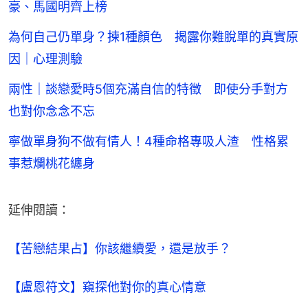
豪、馬國明齊上榜
為何自己仍單身？揀1種顏色 揭露你難脫單的真實原
因｜心理測驗
兩性｜談戀愛時5個充滿自信的特徵 即使分手對方
也對你念念不忘
寧做單身狗不做有情人！4種命格專吸人渣 性格累
事惹爛桃花纏身
延伸閱讀：
【苦戀結果占】你該繼續愛，還是放手？
【盧恩符文】窺探他對你的真心情意