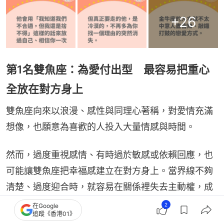
+
26
第1名雙魚座：為愛付出型 最容易把重心
全放在對方身上
雙魚座向來以浪漫、感性與同理心著稱，對愛情充滿
想像，也願意為喜歡的人投入大量情感與時間。
然而，過度重視感情、有時過於敏感或依賴回應，也
可能讓雙魚座把幸福感建立在對方身上。當界線不夠
清楚、過度迎合時，就容易在關係裡失去主動權，成
為備用選項。
2
在Google
追蹤《香港01》