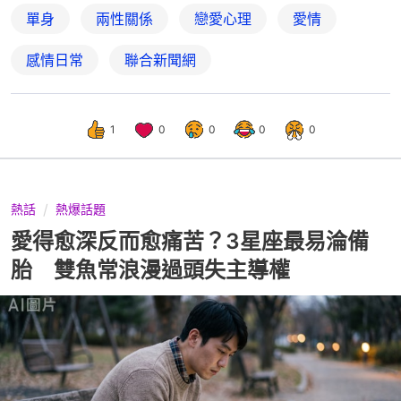
單身
兩性關係
戀愛心理
愛情
感情日常
聯合新聞網
1
0
0
0
0
熱話
熱爆話題
愛得愈深反而愈痛苦？3星座最易淪備
胎 雙魚常浪漫過頭失主導權