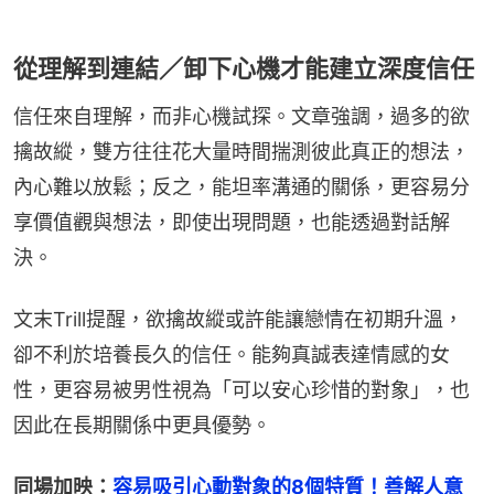
從理解到連結／卸下心機才能建立深度信任
信任來自理解，而非心機試探。文章強調，過多的欲
擒故縱，雙方往往花大量時間揣測彼此真正的想法，
內心難以放鬆；反之，能坦率溝通的關係，更容易分
享價值觀與想法，即使出現問題，也能透過對話解
決。
文末Trill提醒，欲擒故縱或許能讓戀情在初期升溫，
卻不利於培養長久的信任。能夠真誠表達情感的女
性，更容易被男性視為「可以安心珍惜的對象」，也
因此在長期關係中更具優勢。
同場加映：
容易吸引心動對象的8個特質！善解人意