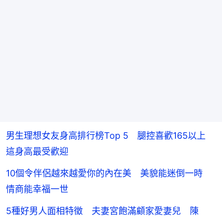
男生理想女友身高排行榜Top 5 腿控喜歡165以上
這身高最受歡迎
10個令伴侶越來越愛你的內在美 美貌能迷倒一時
情商能幸福一世
5種好男人面相特徵 夫妻宮飽滿顧家愛妻兒 陳