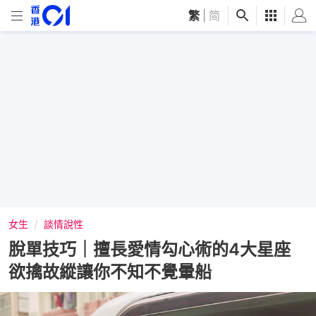
繁
|
简
女生
談情說性
脫單技巧｜擅長愛情勾心術的4大星座
欲擒故縱讓你不知不覺暈船