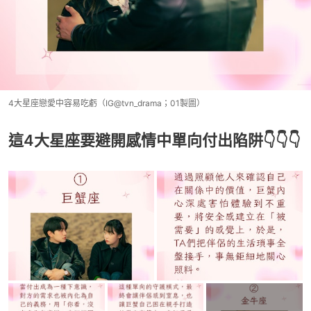
4大星座戀愛中容易吃虧（IG@tvn_drama；01製圖）
這4大星座要避開感情中單向付出陷阱👇👇👇