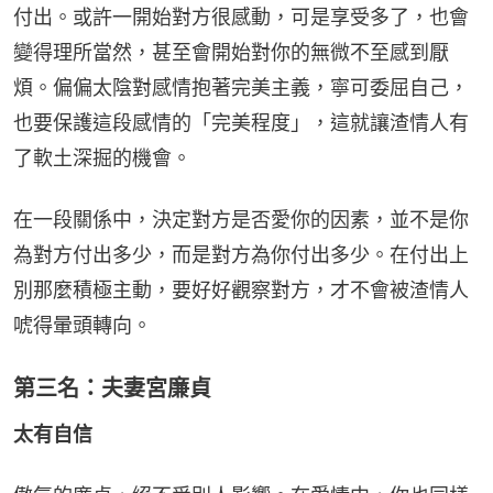
付出。或許一開始對方很感動，可是享受多了，也會
變得理所當然，甚至會開始對你的無微不至感到厭
煩。偏偏太陰對感情抱著完美主義，寧可委屈自己，
也要保護這段感情的「完美程度」，這就讓渣情人有
了軟土深掘的機會。
在一段關係中，決定對方是否愛你的因素，並不是你
為對方付出多少，而是對方為你付出多少。在付出上
別那麼積極主動，要好好觀察對方，才不會被渣情人
唬得暈頭轉向。
第三名：夫妻宮廉貞
太有自信