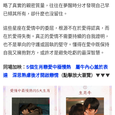
略了真實的親密質量，往往在夢醒時分才發現自己早
已傾其所有，卻什麼也沒留住。
這些星座在愛情中的委屈，根源不在於愛得認真，而
在於愛得失衡。真正的愛情不需要持續的自我證明，
也不是單向的守護或固執的堅守。懂得在愛中既保持
自我又擁抱對方，或許才是避免吃虧的最深智慧。
同場加映：
5個生肖戀愛中極慢熱　屬牛內心羞於表
達　深思熟慮後才開啟戀情
（點擊放大瀏覽）▼▼▼