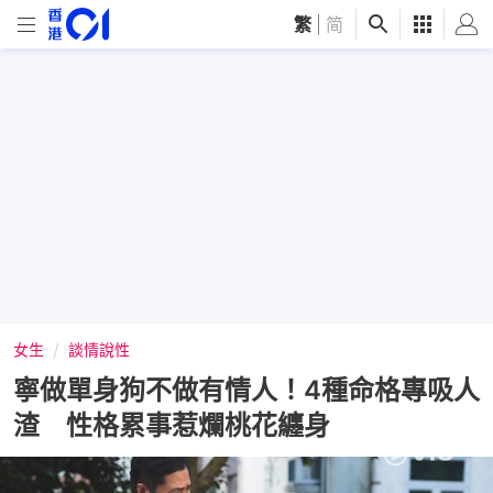
繁
|
简
女生
談情說性
寧做單身狗不做有情人！4種命格專吸人
渣 性格累事惹爛桃花纏身