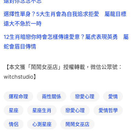
還對你念念不忘
選擇性單身？5大生肖會為自我追求拒愛 屬龍目標
遠大不急於一時
12生肖暗戀你時會怎樣傳達愛意？屬虎表現英勇 屬
蛇會眉目傳情
【本文獲「鬧鬧女巫店」授權轉載，微信公眾號：
witchstudio】
運程命理
兩性關係
戀愛心理
愛情
星座
星座生肖
戀愛心理
愛情哲學
情侶
心測星座
鬧鬧女巫店