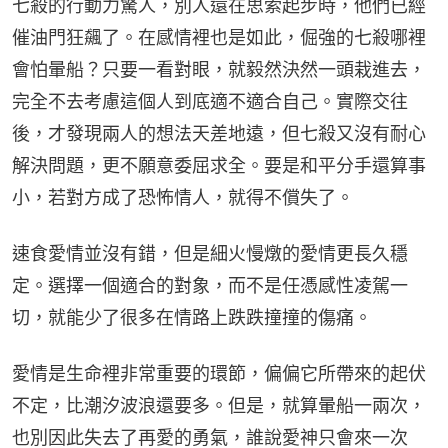
七殺的行動力驚人，別人還在思索起步時，他們已經
催油門狂飆了。在感情裡也是如此，倔強的七殺哪裡
會怕暈船？只要一看對眼，就毅然決然一頭栽進去，
完全不去考慮這個人到底適不適合自己。實際交往
後，才發現兩人的想法天差地遠，但七殺又沒有耐心
解決問題，更不願意委屈求全。要是和平分手還算事
小，若對方成了恐怖情人，就得不償失了。
速食愛情並沒有錯，但是細火慢燉的愛情更長久穩
定。選擇一個適合的對象，而不是任憑感性凌駕一
切，就能少了很多在情路上跌跌撞撞的傷痛。
愛情是生命裡非常重要的環節，偏偏它所帶來的起伏
不定，比潮汐波浪還要多。但是，就算暈船一兩次，
也別因此失去了再愛的勇氣，誰說愛神只會來一次