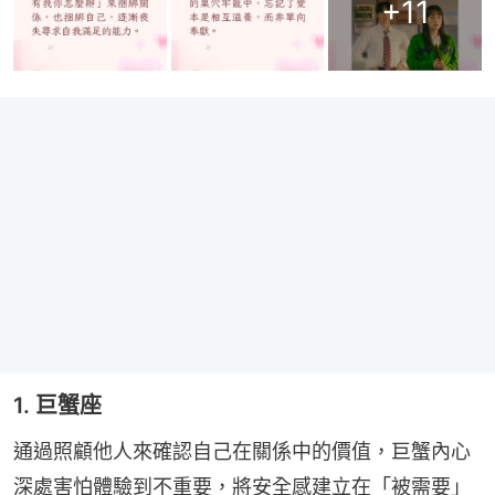
+
11
1. 巨蟹座
通過照顧他人來確認自己在關係中的價值，巨蟹內心
深處害怕體驗到不重要，將安全感建立在「被需要」