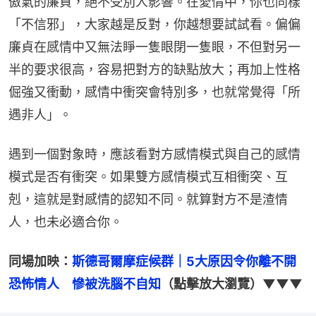
傲氣的廉貞，絕不受別人影響。在愛情中，你也同樣
「不信邪」，大家越是反對，你越想要試試看。偏偏
廉貞在感情中又無法睜一隻眼閉一隻眼，不但對另一
半的要求很高，容易把對方的缺點放大；再加上性格
倔強又衝動，感情中衝突會特別多，也就常覺得「所
遇非人」。
遇到一個對象時，應該看對方感情模式與自己的感情
模式是否有衝突。如果雙方感情模式互相衝突、互
剋，這就是對感情的認知不同。就算對方不是渣情
人，也未必適合你。
同場加映：
斯德哥爾摩症候群｜5大原因令你離不開
恐怖情人　慘被洗腦不自知
（點擊放大瀏覽）▼▼▼