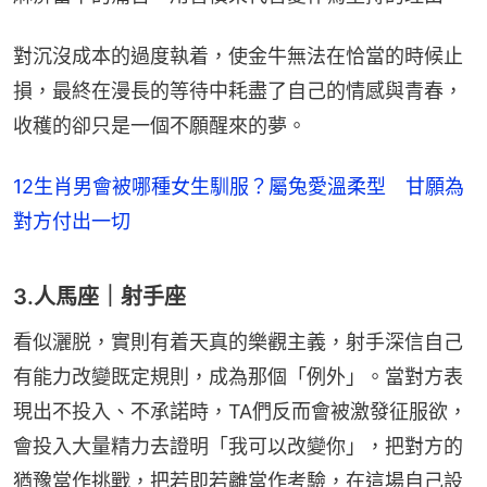
對沉沒成本的過度執着，使金牛無法在恰當的時候止
損，最終在漫長的等待中耗盡了自己的情感與青春，
收穫的卻只是一個不願醒來的夢。
12生肖男會被哪種女生馴服？屬兔愛溫柔型 甘願為
對方付出一切
3.人馬座｜射手座
看似灑脱，實則有着天真的樂觀主義，射手深信自己
有能力改變既定規則，成為那個「例外」。當對方表
現出不投入、不承諾時，TA們反而會被激發征服欲，
會投入大量精力去證明「我可以改變你」，把對方的
猶豫當作挑戰，把若即若離當作考驗，在這場自己設