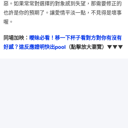
惡。如果常常對選擇的對象感到失望，那需要修正的
也許是你的預期了。讓愛情平淡一點，不見得是壞事
喔。
同場加映：
曖昧必看！移一下杯子看對方對你有沒有
好感？這反應證明快出pool
（點擊放大瀏覽）▼▼▼