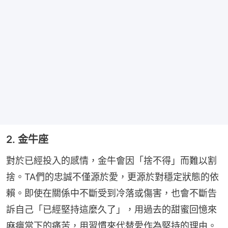
2. 金牛座
對於已經投入的感情，金牛會因「捨不得」而難以割
捨。TA們的忠誠不僅源於愛，更源於對穩定狀態的依
賴。即使在關係中不斷受到冷落或傷害，也會不斷告
訴自己「已經堅持這麼久了」，用過去的甜蜜回憶來
麻痹當下的痛苦，用習慣來代替愛作為堅持的理由。