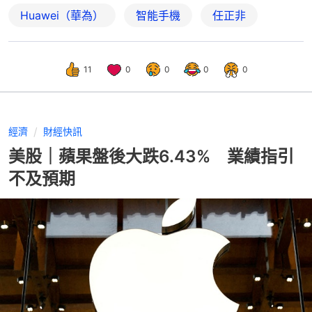
Huawei（華為）
智能手機
任正非
11
0
0
0
0
經濟
財經快訊
美股｜蘋果盤後大跌6.43% 業績指引
不及預期