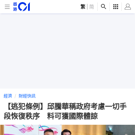
繁
|
简
經濟
財經快訊
【逃犯條例】邱騰華稱政府考慮一切手
段恢復秩序 料可獲國際體諒