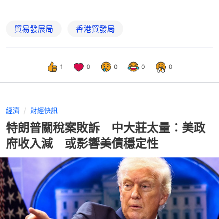
貿易發展局
香港貿發局
1
0
0
0
0
經濟
財經快訊
特朗普關稅案敗訴 中大莊太量︰美政
府收入減 或影響美債穩定性