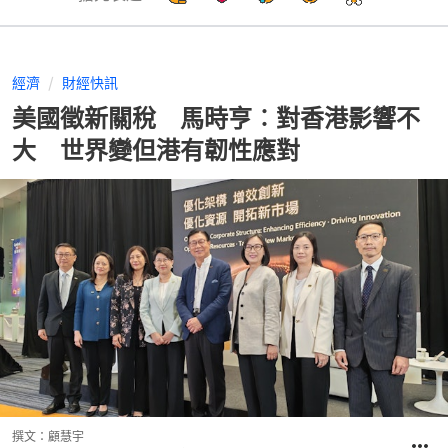
經濟
財經快訊
美國徵新關稅 馬時亨︰對香港影響不
大 世界變但港有韌性應對
撰文：
顧慧宇