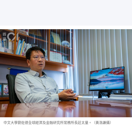
中文大學劉佐德全球經濟及金融研究所常務所長莊太量。（黃浩謙攝）