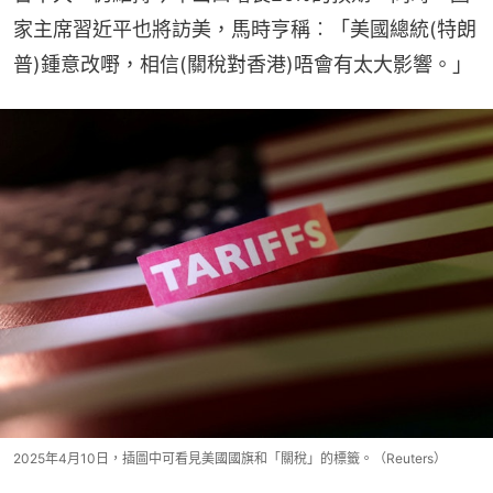
家主席習近平也將訪美，馬時亨稱︰「美國總統(特朗
普)鍾意改嘢，相信(關稅對香港)唔會有太大影響。」
2025年4月10日，插圖中可看見美國國旗和「關稅」的標籤。（Reuters）