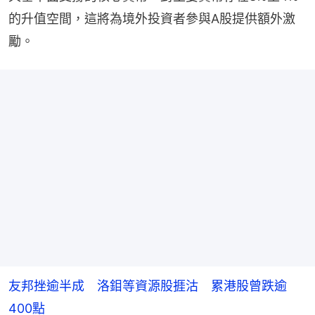
的升值空間，這將為境外投資者參與A股提供額外激
勵。
友邦挫逾半成 洛鉬等資源股捱沽 累港股曾跌逾
400點