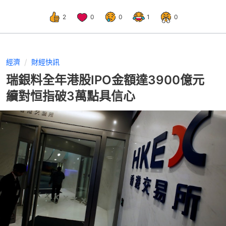
2
0
0
1
0
經濟
財經快訊
瑞銀料全年港股IPO金額達3900億元
續對恒指破3萬點具信心