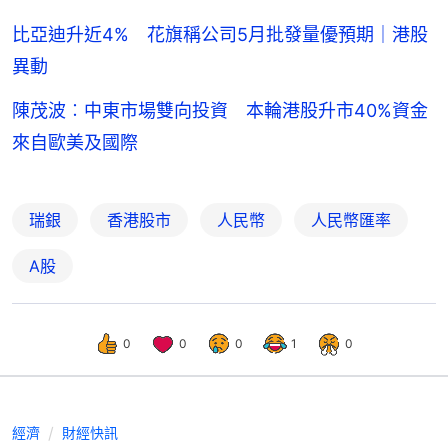
比亞迪升近4% 花旗稱公司5月批發量優預期｜港股
異動
陳茂波︰中東市場雙向投資 本輪港股升市40%資金
來自歐美及國際
瑞銀
香港股市
人民幣
人民幣匯率
A股
0
0
0
1
0
經濟
財經快訊