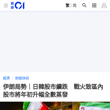
繁
|
简
經濟
財經快訊
伊朗局勢｜日韓股市續跌 戰火致區內
股市將年初升幅全數蒸發