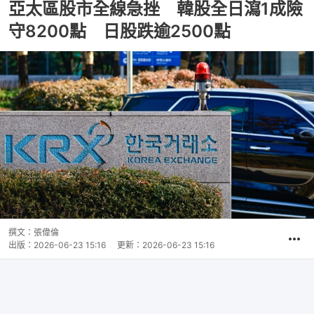
亞太區股市全線急挫 韓股全日瀉1成險
守8200點 日股跌逾2500點
撰文：
張偉倫
出版：
2026-06-23 15:16
更新：
2026-06-23 15:16