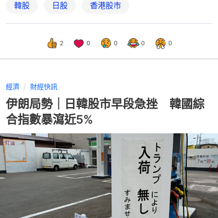
韓股
日股
香港股市
2
0
0
0
0
經濟
財經快訊
伊朗局勢｜日韓股市早段急挫 韓國綜
合指數暴瀉近5%