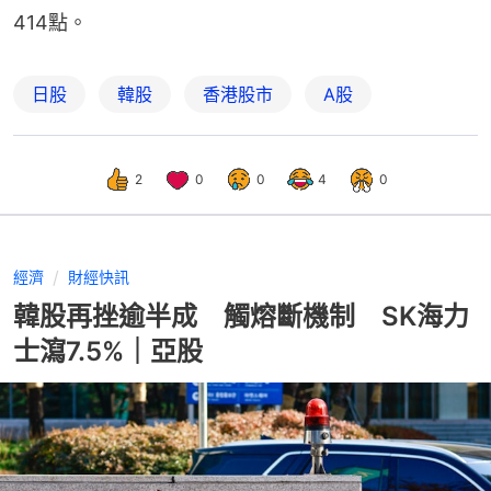
414點。
日股
韓股
香港股市
A股
2
0
0
4
0
經濟
財經快訊
韓股再挫逾半成 觸熔斷機制 SK海力
士瀉7.5%｜亞股