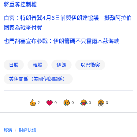
將重奪控制權
白宮：特朗普冀4月6日前與伊朗達協議 擬籲阿拉伯
國家為戰爭付費
也門胡塞宣布參戰：伊朗籌碼不只霍爾木茲海峽
日股
韓股
伊朗
以巴衝突
美伊關係（美國伊朗關係）
2
0
0
0
0
經濟
財經快訊