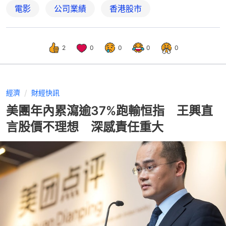
電影
公司業績
香港股市
2
0
0
0
0
經濟
財經快訊
美團年內累瀉逾37%跑輸恒指 王興直
言股價不理想 深感責任重大