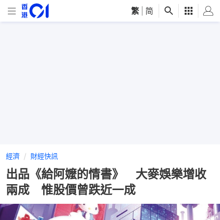
繁
|
简
經濟
財經快訊
出品《給阿嬤的情書》 大麥娛樂增收
兩成 惟股價曾跌近一成