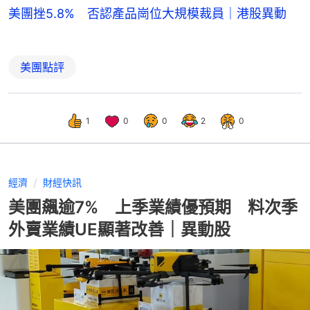
美團挫5.8% 否認產品崗位大規模裁員｜港股異動
美團點評
1
0
0
2
0
經濟
財經快訊
美團飆逾7% 上季業績優預期 料次季
外賣業績UE顯著改善｜異動股