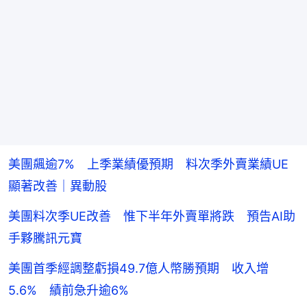
美團飆逾7% 上季業績優預期 料次季外賣業績UE
顯著改善｜異動股
美團料次季UE改善 惟下半年外賣單將跌 預告AI助
手夥騰訊元寶
美團首季經調整虧損49.7億人幣勝預期 收入增
5.6% 績前急升逾6%