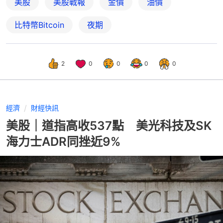
美股
美股戰報
金價
油價
比特幣Bitcoin
夜期
2
0
0
0
0
經濟
財經快訊
美股｜道指高收537點 美光科技及SK
海力士ADR同挫近9%