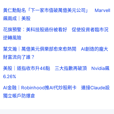
黃仁勳點名「下一家市值破萬億美元公司」 Marvell
飆兩成｜美股
花旗預警︰美科技股過份被看好 促使投資者臨市況
逆轉風險
葉文瀚｜萬億美元俱樂部愈來愈熱鬧 AI創造的龐大
財富流向了誰？
美股｜道指收市升46點 三大指數再破頂 Nvidia飆
6.26%
AI金融｜Robinhood推AI代炒股刷卡 連接Claude設
獨立帳戶防爆倉