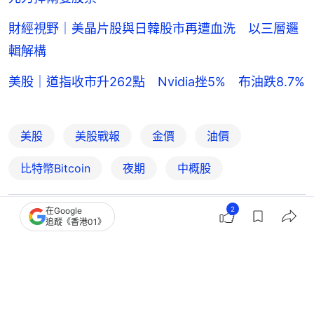
財經視野｜美晶片股與日韓股市再遭血洗 以三層邏
輯解構
美股｜道指收市升262點 Nvidia挫5% 布油跌8.7%
美股
美股戰報
金價
油價
比特幣Bitcoin
夜期
中概股
2
在Google
追蹤《香港01》
2
1
0
2
0
經濟
財經快訊
美股｜道指高收613點 納指漲