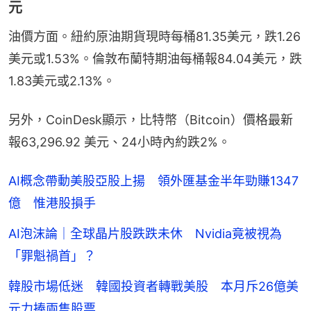
元
油價方面。紐約原油期貨現時每桶81.35美元，跌1.26
美元或1.53%。倫敦布蘭特期油每桶報84.04美元，跌
1.83美元或2.13%。
另外，CoinDesk顯示，比特幣（Bitcoin）價格最新
報63,296.92 美元、24小時內約跌2%。
AI概念帶動美股亞股上揚 領外匯基金半年勁賺1347
億 惟港股損手
AI泡沫論｜全球晶片股跌跌未休 Nvidia竟被視為
「罪魁禍首」？
韓股市場低迷 韓國投資者轉戰美股 本月斥26億美
元力捧兩隻股票