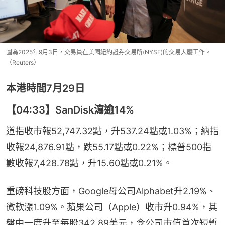
圖為2025年9月3日，交易員在美國紐約證券交易所(NYSE)的交易大廳工作。
（Reuters）
本港時間7月29日
【04:33】SanDisk瀉逾14%
道指收市報52,747.32點，升537.24點或1.03%；納指
收報24,876.91點，跌55.17點或0.22%；標普500指
數收報7,428.78點，升15.60點或0.21%。
重磅科技股方面，Google母公司Alphabet升2.19%、
微軟漲1.09%。蘋果公司（Apple）收市升0.94%，其
盤中一度升至每股342.89美元，令公司市值首次短暫