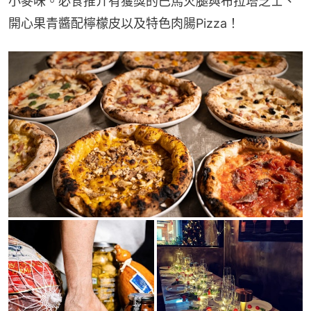
小麥味。必食推介有獲獎的巴馬火腿與布拉塔芝士、
開心果青醬配檸檬皮以及特色肉腸Pizza！