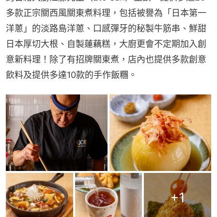
多款正宗關西風關東煮料理，包括被譽為「日本第一
洋蔥」的淡路島洋蔥、口感彈牙的秘製牛筋串、鮮甜
日本厚切大根、自製蓮藕糕，大廚更會不定期加入創
意新料理！除了有招牌關東煮，店內也提供多款創意
飲料及提供多達10款的手作飯糰。
+
1