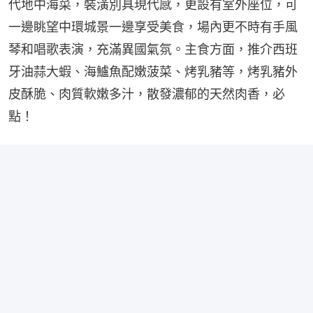
代地中海菜，裝潢別具現代感，更設有室外座位，可
一邊眺望中環城景一邊享受美食，場內更不時有手風
琴和唱歌表演，充滿異國氣氛。主食方面，推介西班
牙油蒜大蝦、海鱸魚配嫩菠菜、烤乳豬等，烤乳豬外
皮酥脆、肉質軟嫩多汁，散發濃郁的天然肉香，必
點！