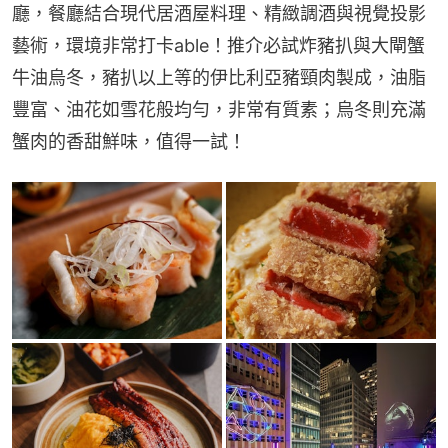
廳，餐廳結合現代居酒屋料理、精緻調酒與視覺投影
藝術，環境非常打卡able！推介必試炸豬扒與大閘蟹
牛油烏冬，豬扒以上等的伊比利亞豬頸肉製成，油脂
豐富、油花如雪花般均勻，非常有質素；烏冬則充滿
蟹肉的香甜鮮味，值得一試！