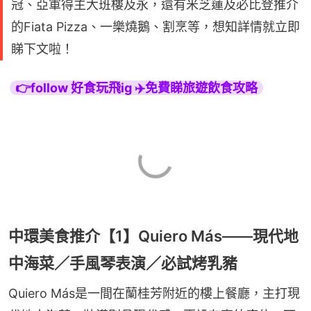
冠、亞軍得主大班樓及永，還有米芝蓮及必比登推介
的Fiata Pizza、一樂燒鵝、割烹等，想知詳情就立即
睇下文啦！
👉follow 好食玩飛ig ✈️免費睇旅遊飲食攻略
中環美食推介【1】Quiero Más——現代地
中海菜／手風琴表演／必試烤乳豬
Quiero Más是一間在蘭桂芳附近的樓上餐廳，主打現