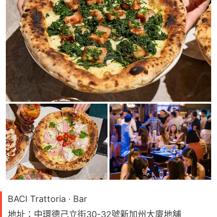
BACI Trattoria · Bar
地址：中環德己立街30-32號新加州大廈地舖