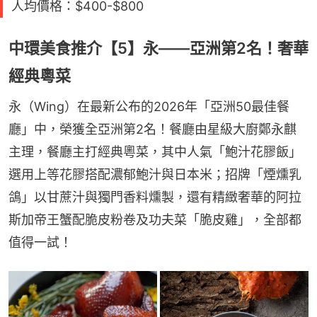
人均價格：$400-$800
中環美食推介【5】永——亞洲第2名！奢華
經典粵菜
永（Wing）在最新公布的2026年「亞洲50最佳餐
廳」中，榮獲全亞洲第2名！餐廳由星級大廚鄭永麒
主理，餐廳主打經典粵菜，其中人氣「鮑汁花膠飯」
選用上等花膠搭配濃郁鮑汁與日本米；招牌「煙燻乳
鴿」以甘蔗汁與獨門香料燻製，還有精緻奢華的阿拉
斯加帝王蟹配脆皮粉卷及功夫菜「脆皮雞」，全部都
值得一試！