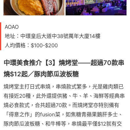
AOAO
地址：中環皇后大道中38號萬年大廈14樓
人均價格：$100-$200
中環美食推介【3】燒烤堂——超過70款串
燒$12起／豚肉節瓜波板糖
燒烤堂主打日式串燒，串燒款式繁多，光是雞肉類已
有接近20種，此外還提供豬、牛、羊、海鮮等經典串
燒必食款式，合共超過70款。而燒烤堂亦特別備有
「得意之作」的fusion菜，如焦糖青蘋果鵝肝多士、
豚肉節瓜波板糖、和牛棒等，串燒最平僅$12就有交