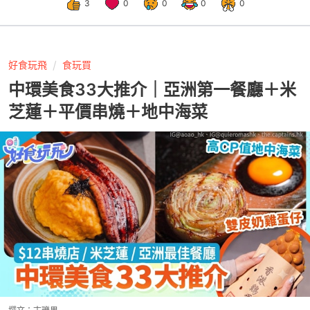
3
0
0
0
0
好食玩飛
食玩買
中環美食33大推介｜亞洲第一餐廳＋米
芝蓮＋平價串燒＋地中海菜