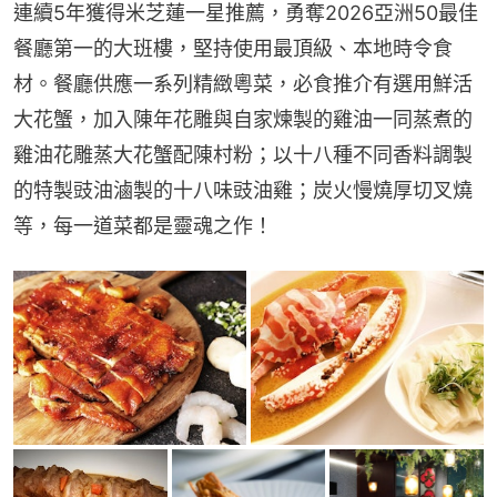
連續5年獲得米芝蓮一星推薦，勇奪2026亞洲50最佳
餐廳第一的大班樓，堅持使用最頂級、本地時令食
材。餐廳供應一系列精緻粵菜，必食推介有選用鮮活
大花蟹，加入陳年花雕與自家煉製的雞油一同蒸煮的
雞油花雕蒸大花蟹配陳村粉；以十八種不同香料調製
的特製豉油滷製的十八味豉油雞；炭火慢燒厚切叉燒
等，每一道菜都是靈魂之作！