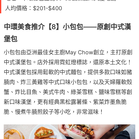
人均價格：$201-$400
中環美食推介【8】小包包——原創中式漢
堡包
小包包由亞洲最佳女主廚May Chow創立，主打原創
中式漢堡包。店外採用霓虹燈標誌，還原本土文化！
中式漢堡包採用鬆軟的中式麵包，提供多款口味如豬
腩肉、炸三黃雞等中式口味小包包，以及天婦羅軟殼
蟹、炸比目魚、美式牛肉、綠茶雪糕、鹽味雪糕等創
新口味漢堡，更有經典黑松露薯條、紫菜炸墨魚脆
脆、慢煮牛腩煎餃子等小吃，非常滋味！