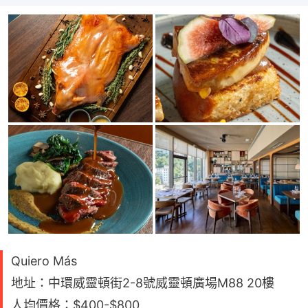
Quiero Más
地址：中環威靈頓街2-8號威靈頓廣場M88 20樓
人均價格：$400-$800