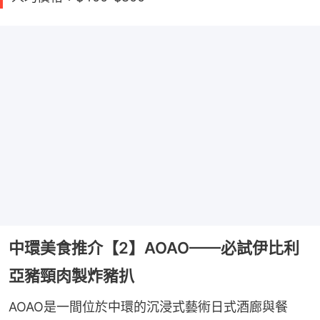
中環美食推介【2】AOAO——必試伊比利
亞豬頸肉製炸豬扒
AOAO是一間位於中環的沉浸式藝術日式酒廊與餐