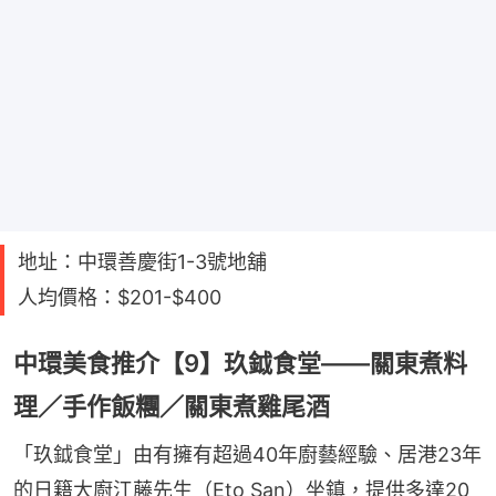
地址：中環善慶街1-3號地舖
人均價格：$201-$400
中環美食推介【9】玖鉞食堂——關東煮料
理／手作飯糰／關東煮雞尾酒
「玖鉞食堂」由有擁有超過40年廚藝經驗、居港23年
的日籍大廚江藤先生（Eto San）坐鎮，提供多達20