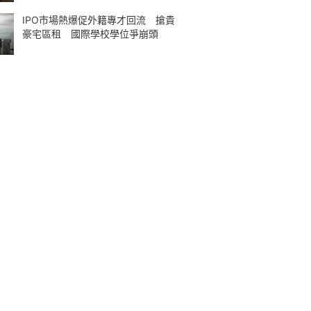
IPO市場熱爆促外籍專才回流 搶貴
豪宅區租 國際學校學位爭崩頭