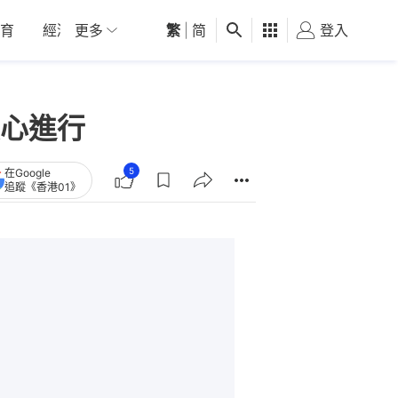
育
經濟
更多
01深圳
繁
觀點
|
简
健康
好食玩飛
登入
女
心進行
5
在Google
追蹤《香港01》