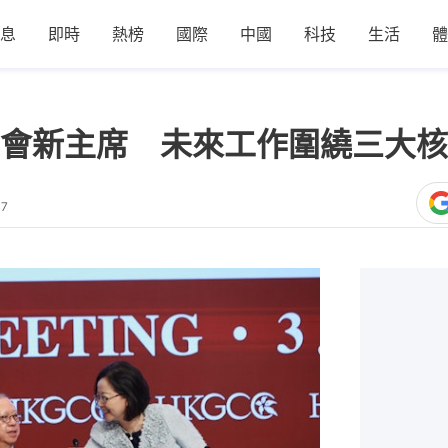
息
即時
熱榜
國際
中國
科技
生活
體
會新主席 未來工作圍繞三大核
17