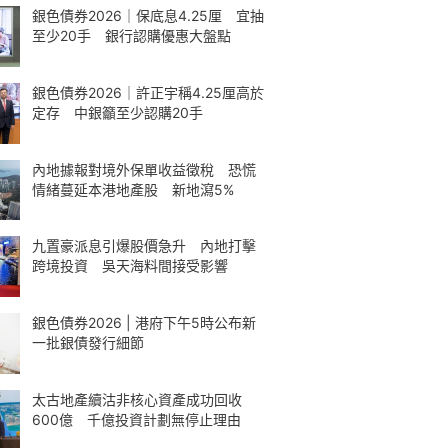
銀色債券2026｜保底息4.25厘 宜抽
至少20手 銀行認購優惠大盤點
銀色債券2026｜許正宇稱4.25厘高於
定存 中銀籲至少認購20手
內地據報對境外保單收益徵稅 恐慌
情緒蔓延本港地產股 新地瀉5%
九置豪派息引爆股價急升 內地打擊
跨境投資 吳天海料間接受影響
銀色債券2026 | 港府下午5時公布新
一批銀債發行細節
太古地產續沽非核心資產成功回收
600億 千億投資計劃無停止理由