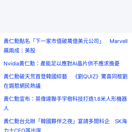
黃仁勳點名「下一家市值破萬億美元公司」 Marvell
飆兩成｜美股
Nvidia黃仁勳：產能足以應對AI晶片供不應求擔憂
黃仁勳破天荒首登韓國綜藝 《劉QUIZ》驚喜同框劉
在錫惹網民熱議
黃仁勳宣布：英偉達聯手宇樹科技打造1.8米人形機器
人
黃仁勳台北辦「韓國夥伴之夜」宴請多間科企 SK海
力士CEO等出席