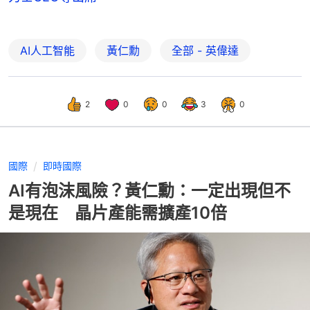
AI人工智能
黃仁勳
全部 - 英偉達
2
0
0
3
0
國際
即時國際
AI有泡沫風險？黃仁勳：一定出現但不
是現在 晶片產能需擴產10倍