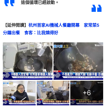
這個循環已經啟動。
【延伸閲讀】
杭州首家AI機械人餐廳開幕　家常菜5
分鐘出餐　食客：比我燒得好
+
6