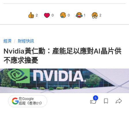
2
0
0
1
2
經濟
財經快訊
Nvidia黃仁勳：產能足以應對AI晶片供
不應求擔憂
5
在Google
追蹤《香港01》