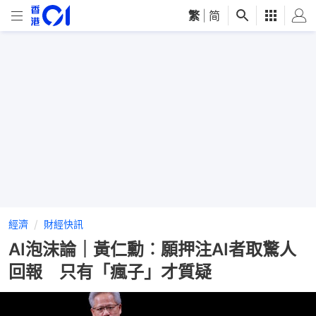
繁
|
简
經濟
財經快訊
AI泡沫論｜黃仁勳︰願押注AI者取驚人
回報 只有「瘋子」才質疑