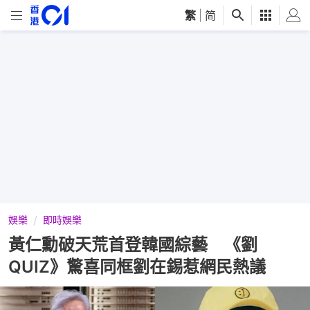
繁
|
简
娛樂
即時娛樂
黃仁勳破天荒首登韓國綜藝 《劉
QUIZ》驚喜同框劉在錫惹網民熱議