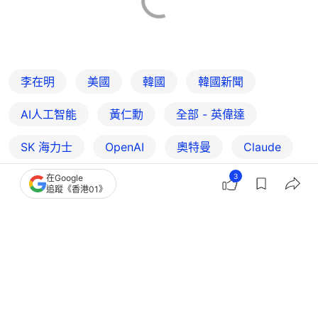
李在明
美國
韓國
韓國新聞
AI人工智能
黃仁勳
全部 - 英偉達
SK 海力士
OpenAI
奧特曼
Claude
Broadcom博通
3
在Google
追蹤《香港01》
3
0
0
1
0
熱話
熱爆話題
黃仁勳將親赴日慶祝SEGA合作30年