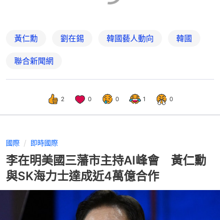
黃仁勳
劉在錫
韓國藝人動向
韓國
聯合新聞網
2
0
0
1
0
國際
即時國際
李在明美國三藩市主持AI峰會 黃仁勳
與SK海力士達成近4萬億合作