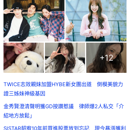
+
12
TWICE志效親妹加盟HYBE新女團出道 倒模美貌力
證三姊妹神級基因
金秀賢澄清聲明獲GD按讚惹議 律師爆2人私交「介
紹地方放鬆」
SISTAR韶宥10年前買進股票放到忘記 現今暴漲獲利