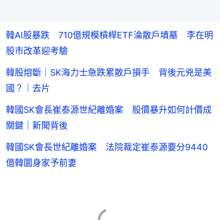
韓AI股暴跌 710億規模槓桿ETF淪散戶墳墓 李在明
股市改革迎考驗
韓股熔斷｜SK海力士急跌累散戶損手 背後元兇是美
國？｜去片
韓國SK會長崔泰源世紀離婚案 股價暴升如何計價成
關鍵｜新聞背後
韓國SK會長世紀離婚案 法院裁定崔泰源要分9440
億韓圜身家予前妻