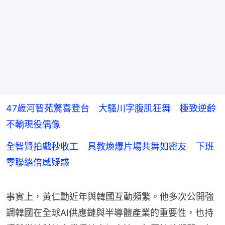
47歲河智苑驚喜登台 大騷川字腹肌狂舞 極致逆齡
不輸現役偶像
全智賢拍戲秒收工 具教煥爆片場共舞如密友 下班
零聯絡倍感疑惑
事實上，黃仁勳近年與韓國互動頻繁。他多次公開強
調韓國在全球AI供應鏈與半導體產業的重要性，也持