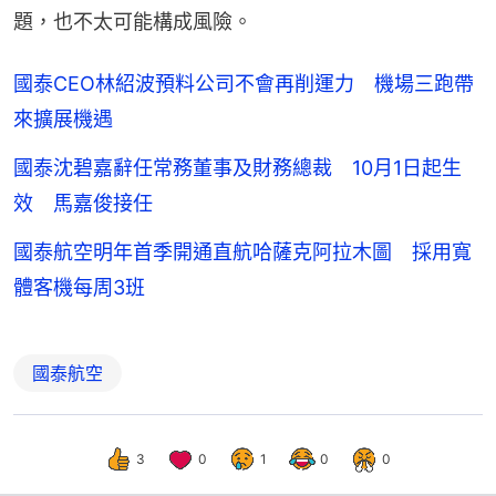
題，也不太可能構成風險。
國泰CEO林紹波預料公司不會再削運力 機場三跑帶
來擴展機遇
國泰沈碧嘉辭任常務董事及財務總裁 10月1日起生
效 馬嘉俊接任
國泰航空明年首季開通直航哈薩克阿拉木圖 採用寬
體客機每周3班
國泰航空
3
0
1
0
0