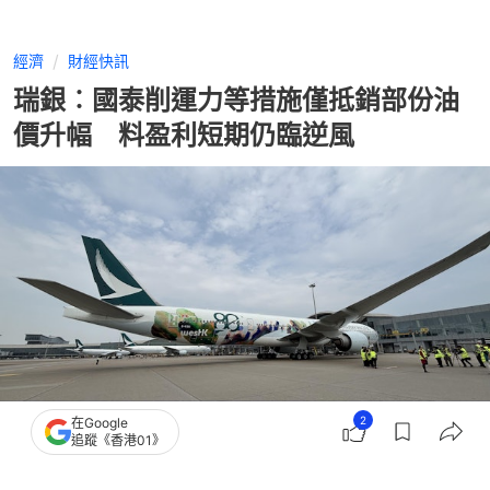
經濟
財經快訊
瑞銀︰國泰削運力等措施僅抵銷部份油
價升幅 料盈利短期仍臨逆風
2
在Google
追蹤《香港01》
撰文：
張偉倫
出版：
2026-04-20 11:36
更新：
2026-04-20 11:36