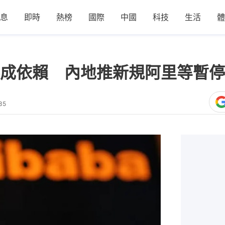
息
即時
熱榜
國際
中國
科技
生活
體
形成依賴 內地推新規阿里等暫停
35