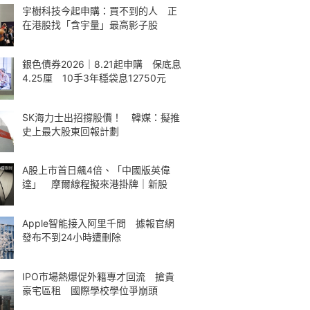
宇樹科技今起申購：買不到的人 正
在港股找「含宇量」最高影子股
銀色債券2026｜8.21起申購 保底息
4.25厘 10手3年穩袋息12750元
SK海力士出招撐股價！ 韓媒：擬推
史上最大股東回報計劃
A股上市首日飆4倍、「中國版英偉
達」 摩爾線程擬來港掛牌｜新股
Apple智能接入阿里千問 據報官網
發布不到24小時遭刪除
IPO市場熱爆促外籍專才回流 搶貴
豪宅區租 國際學校學位爭崩頭