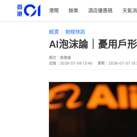
港聞
娛樂
酒店優惠碼
天氣消
經濟
財經快訊
AI泡沫論｜憂用戶
撰文：
張偉倫
出版：
2026-07-06 13:40
更新：
2026-07-07 15: