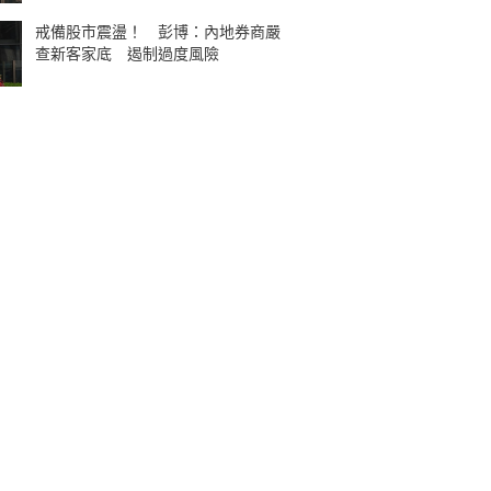
戒備股市震盪！ 彭博：內地券商嚴
查新客家底 遏制過度風險