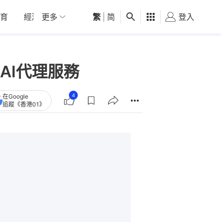
育
經濟
更多
01深圳
繁
觀點
|
简
健康
好食玩飛
登入
女
AI代理服務
4
在Google
追蹤《香港01》