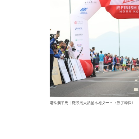
港珠澳半馬｜羅映潮大熱登本地女一。（鄭子峰攝）