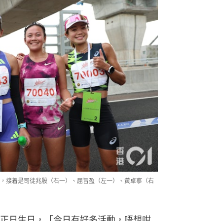
，接着是司徒兆殷（右一）、屈旨盈（左一）、黃卓寧（右
正日生日，「今日有好多活動，唔想咁