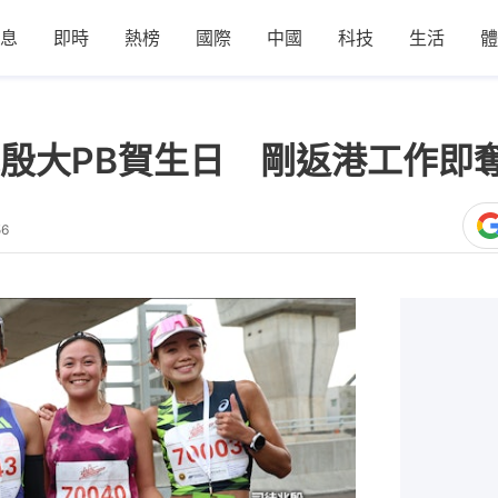
息
即時
熱榜
國際
中國
科技
生活
體
殷大PB賀生日 剛返港工作即
56