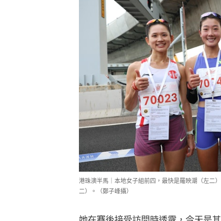
港珠澳半馬｜本地女子組前四，最快是羅映潮（左二）
二）。（鄭子峰攝）
她在賽後接受訪問時透露，今天是其