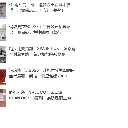
On兩年開四舖 進駐沙田新城市廣
場 以實體店展現「瑞士美學」
倫敦馬拉松2027｜今日公布抽籤結
果 賽事破天荒連續兩日舉行
跑步比賽資訊｜SPARK RUN回歸路跑
全封萬宜路 黃尹雋曾曉彤參賽
港珠澳半馬2026｜升格世界第四個白
金半馬賽 新增十公里名額2000
跑鞋推薦｜SALOMON S/LAB
PHANTASM 3實測 為破風而生的碳
板跑鞋