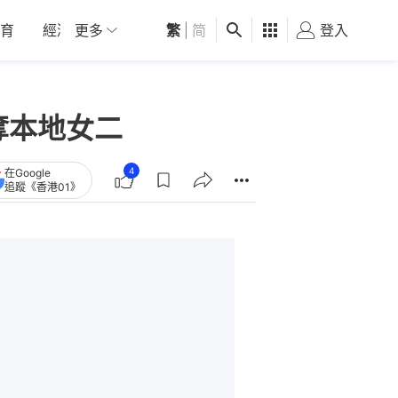
育
經濟
更多
01深圳
繁
觀點
|
简
健康
好食玩飛
登入
女
奪本地女二
4
在Google
追蹤《香港01》