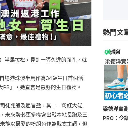
熱門文
）半馬拉松，見到一張久違的面孔，就
首場港珠澳半馬作為34歲生日首個活
「大PB」，她直言是最好的生日禮物。
司徒兆殷及屈旨盈，其中「粉紅大佬」
梁德洋實測HOK
，未來勢必更多機會出戰本地長跑及三
PRO：令
未能以最愛的粉組色作為戰衣主調，但