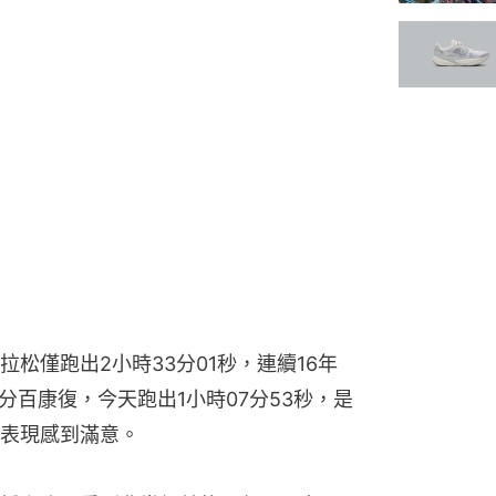
松僅跑出2小時33分01秒，連續16年
百分百康復，今天跑出1小時07分53秒，是
表現感到滿意。