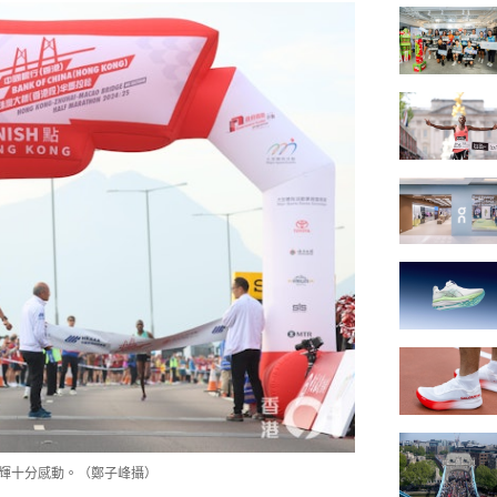
內優輝十分感動。（鄭子峰攝）