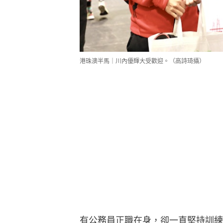
港珠澳半馬｜川內優輝大受歡迎。（高詩琦攝）
有公務員正職在身，卻一直堅持訓練，