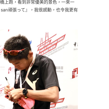
橋上跑，看到非常優美的景色，一來一
 san頑張って』，我很感動，也令我更有