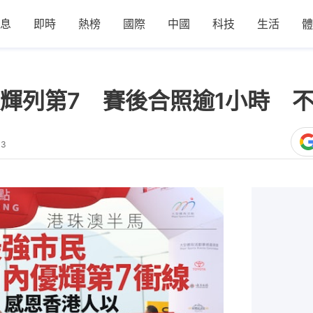
息
即時
熱榜
國際
中國
科技
生活
體
輝列第7 賽後合照逾1小時 
33