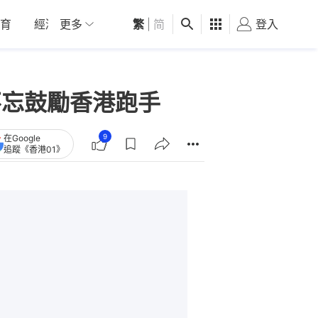
育
經濟
更多
01深圳
繁
觀點
|
简
健康
好食玩飛
登入
女
不忘鼓勵香港跑手
9
在Google
追蹤《香港01》