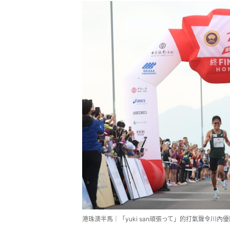
港珠澳半馬｜「yuki san頑張って」的打氣聲令川