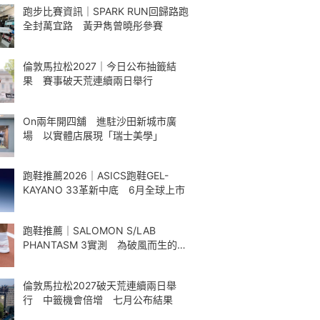
跑步比賽資訊｜SPARK RUN回歸路跑
全封萬宜路 黃尹雋曾曉彤參賽
倫敦馬拉松2027｜今日公布抽籤結
果 賽事破天荒連續兩日舉行
On兩年開四舖 進駐沙田新城市廣
場 以實體店展現「瑞士美學」
跑鞋推薦2026｜ASICS跑鞋GEL-
KAYANO 33革新中底 6月全球上市
跑鞋推薦｜SALOMON S/LAB
PHANTASM 3實測 為破風而生的碳
板跑鞋
倫敦馬拉松2027破天荒連續兩日舉
行 中籤機會倍增 七月公布結果