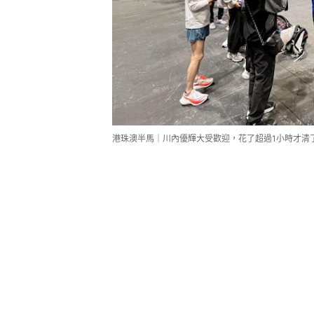
港珠澳半馬｜川內優輝大受歡迎，花了超過1小時才清