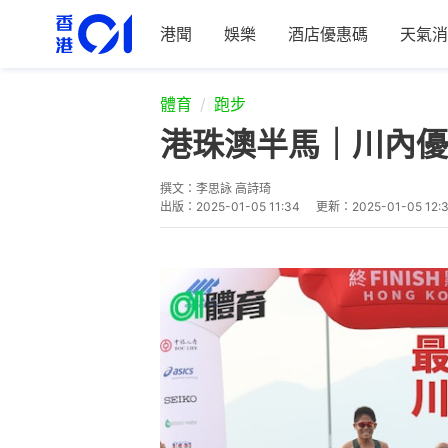
港聞
娛樂
酒店優惠碼
天氣消
體育
跑步
港珠澳半馬｜川內優
撰文：
李思詠 高詩琦
出版：
2025-01-05 11:34
更新：
2025-01-05 12: