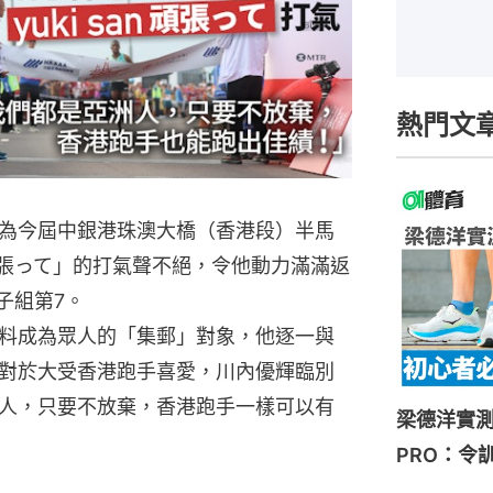
熱門文
為今屆中銀港珠澳大橋（香港段）半馬
n頑張って」的打氣聲不絕，令他動力滿滿返
子組第7。
料成為眾人的「集郵」對象，他逐一與
對於大受香港跑手喜愛，川內優輝臨別
人，只要不放棄，香港跑手一樣可以有
梁德洋實測HOK
PRO：令