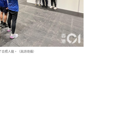
了合照人龍。（高詩琦攝）