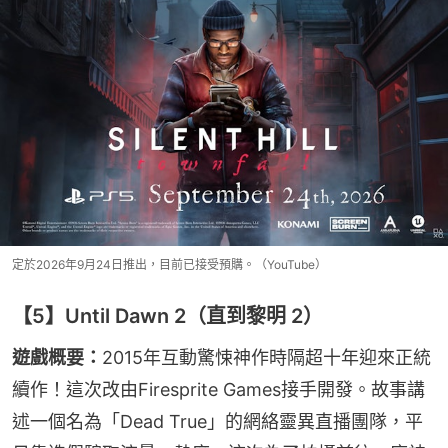
定於2026年9月24日推出，目前已接受預購。（YouTube）
【5】Until Dawn 2（直到黎明 2）
遊戲概要：
2015年互動驚悚神作時隔超十年迎來正統
續作！這次改由Firesprite Games接手開發。故事講
述一個名為「Dead True」的網絡靈異直播團隊，平