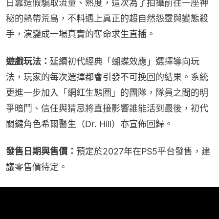
日靠造假騙取流量、熱度，這次為了拍攝前往一座神
秘的熱帶荒島，不料遇上真正的超自然怨靈與變態殺
手，演變成一場真實的奪命求生直播。
遊戲玩法：
延續初代經典「蝴蝶效應」選擇導向玩
法，玩家的每次選擇都會引發不可挽回的結果。系統
更進一步加入「網紅生態圈」的團隊，隊員之間的明
爭暗鬥、信任與猜忌將直接影響誰能活到最後，初代
關鍵角色希爾醫生（Dr. Hill）亦宣佈回歸。
發售日期與售價：
預定於2027年在PS5平台發售，建
議零售價待定。