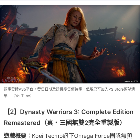
預定登陸PS5平台，發售日期及建議零售價待定，但現已可加入PS Store願望清
單。（YouTube）
【2】Dynasty Warriors 3: Complete Edition
Remastered（真・三國無雙2完全重製版）
遊戲概要：
Koei Tecmo旗下Omega Force團隊無預