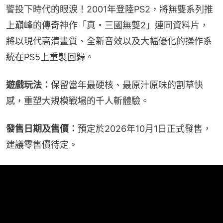
警投下時代的眼淚！2001年登陸PS2，將無雙系列推
上巔峰的傳奇神作「真・三國無雙2」連同資料片，
將以現代高清畫質、全新音效以及大幅優化的操作系
統在PS5上重製回歸。
遊戲玩法：
保留當年最硬核、最原汁原味的割草快
感，重塑大規模戰場的千人斬體驗。
發售日期及售價：
預定於2026年10月1日正式發售，
建議零售價待定。