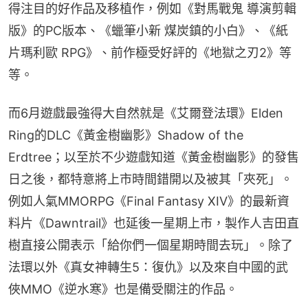
得注目的好作品及移植作，例如《對馬戰鬼 導演剪輯
版》的PC版本、《蠟筆小新 煤炭鎮的小白》、《紙
片瑪利歐 RPG》、前作極受好評的《地獄之刃2》等
等。
而6月遊戲最強得大自然就是《艾爾登法環》Elden 
Ring的DLC《黃金樹幽影》Shadow of the 
Erdtree；以至於不少遊戲知道《黃金樹幽影》的發售
日之後，都特意將上市時間錯開以及被其「夾死」。
例如人氣MMORPG《Final Fantasy XIV》的最新資
料片《Dawntrail》也延後一星期上市，製作人吉田直
樹直接公開表示「給你們一個星期時間去玩」。除了
法環以外《真女神轉生5：復仇》以及來自中國的武
俠MMO《逆水寒》也是備受關注的作品。