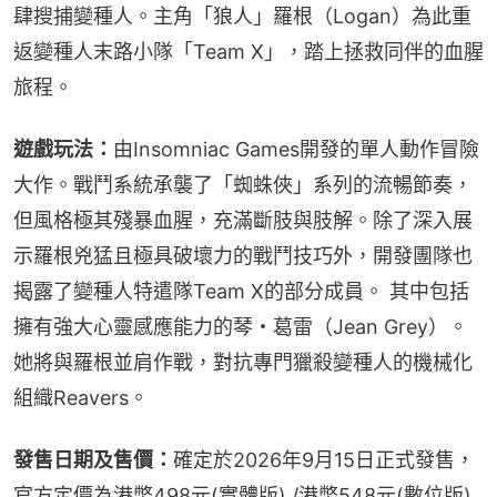
肆搜捕變種人。主角「狼人」羅根（Logan）為此重
返變種人末路小隊「Team X」，踏上拯救同伴的血腥
旅程。
遊戲玩法：
由Insomniac Games開發的單人動作冒險
大作。戰鬥系統承襲了「蜘蛛俠」系列的流暢節奏，
但風格極其殘暴血腥，充滿斷肢與肢解。除了深入展
示羅根兇猛且極具破壞力的戰鬥技巧外，開發團隊也
揭露了變種人特遣隊Team X的部分成員。 其中包括
擁有強大心靈感應能力的琴・葛雷（Jean Grey）。
她將與羅根並肩作戰，對抗專門獵殺變種人的機械化
組織Reavers。
發售日期及售價：
確定於2026年9月15日正式發售，
官方定價為港幣498元(實體版) /港幣548元(數位版) 