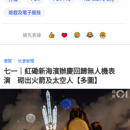
遊戲及電子競技
搶先表達
港聞
社會新聞
七一｜紅磡新海濱辦慶回歸無人機表
演 砌出火箭及太空人【多圖】