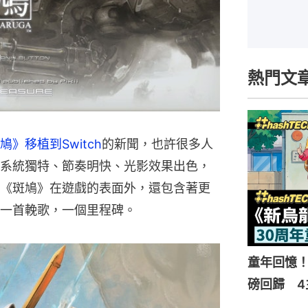
熱門文
》移植到Switch
的新聞，也許很多人
系統獨特、節奏明快、光影效果出色，
《斑鳩》在遊戲的表面外，還包含著更
一首輓歌，一個里程碑。
童年回憶！
磅回歸 4