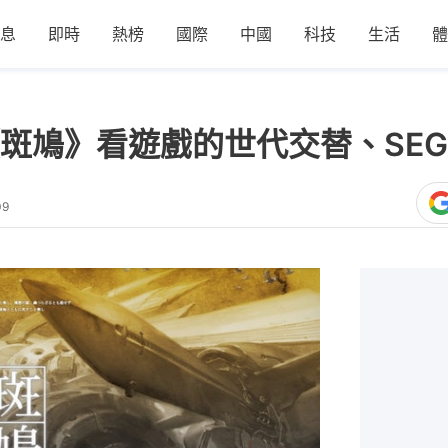
息
即時
熱榜
國際
中國
科技
生活
體
斑鳩》看遊戲的世代交替、SEG
09