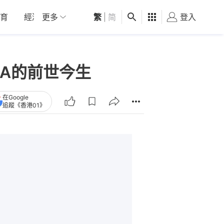
育
經濟
更多
01深圳
繁
觀點
|
简
健康
好食玩飛
登入
女
A的前世今生
在Google
追蹤《香港01》