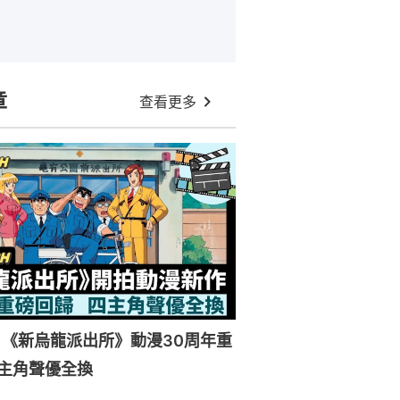
章
查看更多
《新烏龍派出所》動漫30周年重
主角聲優全換