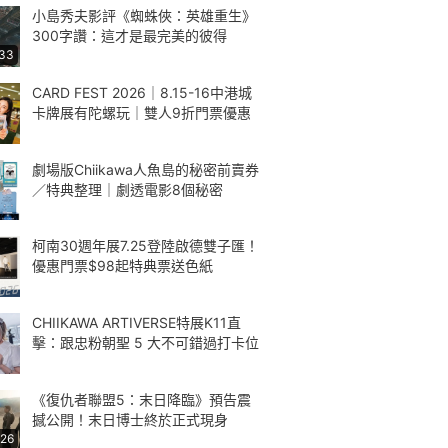
小島秀夫影評《蜘蛛俠：英雄重生》
300字讚：這才是最完美的彼得
:33
CARD FEST 2026｜8.15-16中港城
卡牌展有陀螺玩｜雙人9折門票優惠
劇場版Chiikawa人魚島的秘密前賣券
／特典整理｜劇透電影8個秘密
柯南30週年展7.25登陸啟德雙子匯！
優惠門票$98起特典票送色紙
CHIIKAWA ARTIVERSE特展K11直
擊：跟忠粉朝聖 5 大不可錯過打卡位
《復仇者聯盟5：末日降臨》預告震
撼公開！末日博士終於正式現身
:26