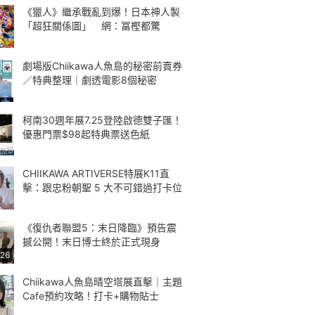
《獵人》繼承戰亂到爆！日本神人製
「超狂關係圖」 網：冨樫都驚
劇場版Chiikawa人魚島的秘密前賣券
／特典整理｜劇透電影8個秘密
柯南30週年展7.25登陸啟德雙子匯！
優惠門票$98起特典票送色紙
CHIIKAWA ARTIVERSE特展K11直
擊：跟忠粉朝聖 5 大不可錯過打卡位
《復仇者聯盟5：末日降臨》預告震
撼公開！末日博士終於正式現身
:26
Chiikawa人魚島晴空塔展直擊｜主題
Cafe預約攻略！打卡+購物貼士