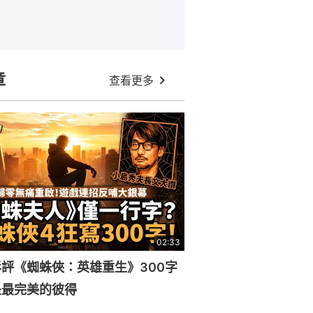
章
查看更多
02:33
評《蜘蛛俠：英雄重生》300字
是最完美的彼得