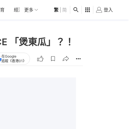
育
經濟
更多
01深圳
繁
觀點
|
简
健康
好食玩飛
登入
女
ORCE 「煲東瓜」？！
在Google
追蹤《香港01》