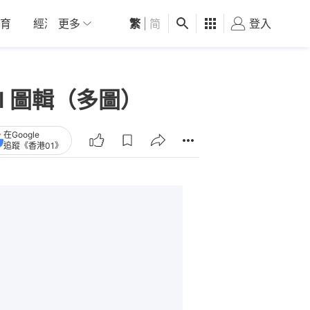
育
經濟
更多
01深圳
繁
觀點
|
简
健康
好食玩飛
登入
女
rl 圖輯（多圖）
在Google
追蹤《香港01》