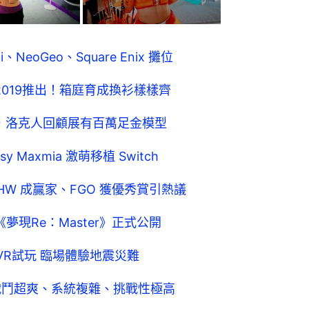
、NeoGeo、Square Enix 攤位
遊2019推出！箱庭育成換衫樣樣齊
m篇．洛克人回顧展有百萬足金模型
tasy Maxmia 激萌移植 Switch
MHW 成贏家、FGO 獲優秀賞引熱議
《夢現Re：Master》正式公開
s VR試玩 臨場體驗地震災難
玩：戰鬥超爽、系統複雜、挑戰性極高