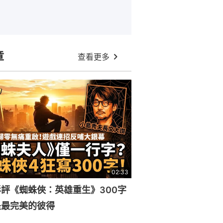
章
查看更多
02:33
評《蜘蛛俠：英雄重生》300字
是最完美的彼得