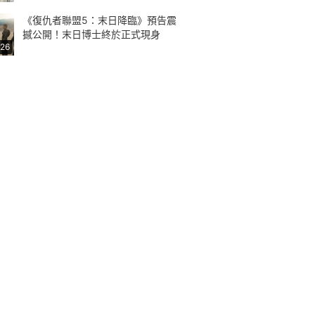
《復仇者聯盟5：末日降臨》預告震
撼公開！末日博士終於正式現身
:26