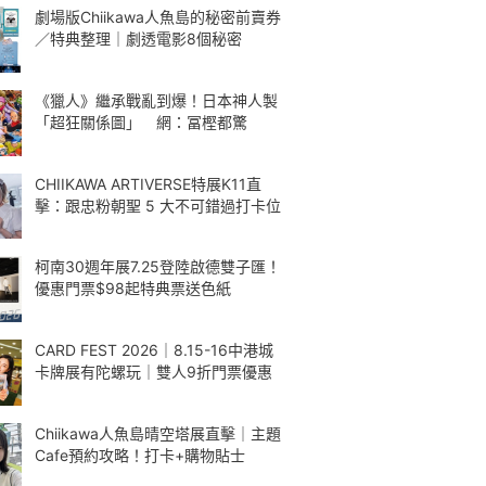
劇場版Chiikawa人魚島的秘密前賣券
／特典整理｜劇透電影8個秘密
《獵人》繼承戰亂到爆！日本神人製
「超狂關係圖」 網：冨樫都驚
CHIIKAWA ARTIVERSE特展K11直
擊：跟忠粉朝聖 5 大不可錯過打卡位
柯南30週年展7.25登陸啟德雙子匯！
優惠門票$98起特典票送色紙
CARD FEST 2026｜8.15-16中港城
卡牌展有陀螺玩｜雙人9折門票優惠
Chiikawa人魚島晴空塔展直擊｜主題
Cafe預約攻略！打卡+購物貼士