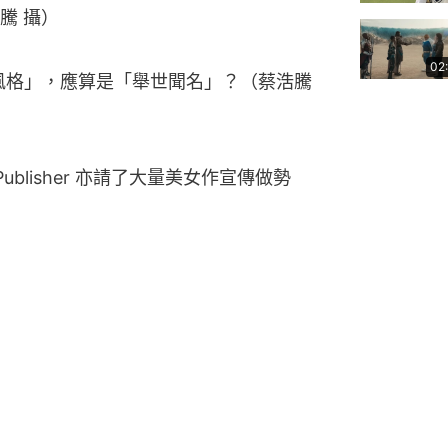
騰 攝）
02
的「衣著風格」，應算是「舉世聞名」？（蔡浩騰 
blisher 亦請了大量美女作宣傳做勢