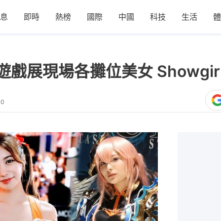
息
即時
熱榜
國際
中國
科技
生活
體
京遊戲展現場各攤位美女 Showgi
30