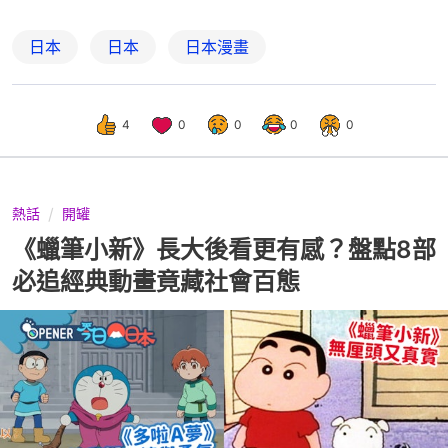
日本
日本
日本漫畫
4
0
0
0
0
熱話
開罐
《蠟筆小新》長大後看更有感？盤點8部
必追經典動畫竟藏社會百態