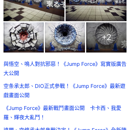
+
2
與悟空、鳴人對抗邪惡！《Jump Force》寫實版廣告
大公開
空条承太郎、DIO正式參戰！《Jump Force》最新遊
戲畫面公開
《Jump Force》最新戰鬥畫面公開 卡卡西、我愛
羅、輝夜大亂鬥！