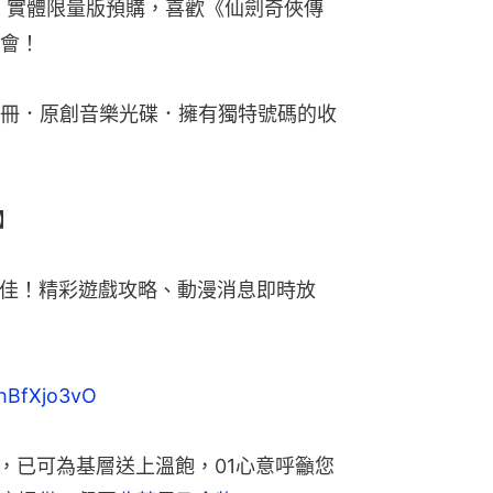
俠傳六》實體限量版預購，喜歡《仙劍奇俠傳
會！
冊．原創音樂光碟．擁有獨特號碼的收
】
更佳！精彩遊戲攻略、動漫消息即時放
/qhBfXjo3vO
，已可為基層送上溫飽，01心意呼籲您