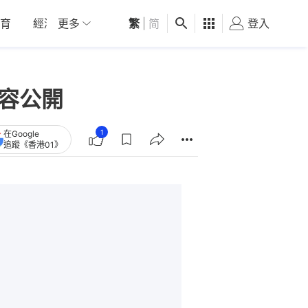
育
經濟
更多
01深圳
繁
觀點
|
简
健康
好食玩飛
登入
女
內容公開
1
在Google
追蹤《香港01》