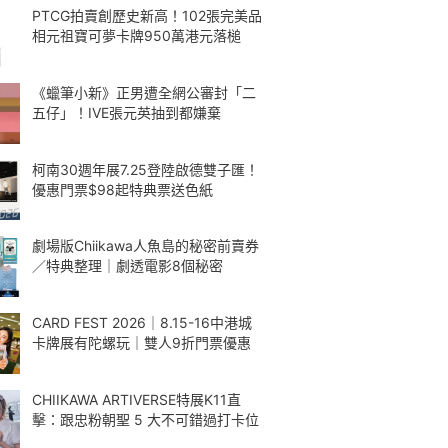
PTCG拍賣創歷史新高！102張完美品
相元祖寶可夢卡牌950萬港元落槌
《蠟筆小新》正男遭全網公審封「二
五仔」！IVE張元英抽到都嫌棄
柯南30週年展7.25登陸啟德雙子匯！
優惠門票$98起特典票送色紙
劇場版Chiikawa人魚島的秘密前賣券
／特典整理｜劇透電影8個秘密
CARD FEST 2026｜8.15-16中港城
卡牌展有陀螺玩｜雙人9折門票優惠
CHIIKAWA ARTIVERSE特展K11直
擊：跟忠粉朝聖 5 大不可錯過打卡位