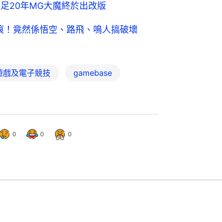
茲 等足20年MG大魔終於出改版
秘裂痕！竟然係悟空、路飛、鳴人搞破壞
遊戲及電子競技
gamebase
0
0
0