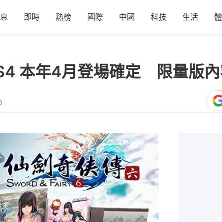
息
即時
熱榜
國際
中國
科技
生活
體
S4 本年4月登場確定 限量版
6