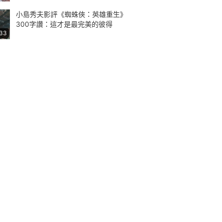
小島秀夫影評《蜘蛛俠：英雄重生》
300字讚：這才是最完美的彼得
:33