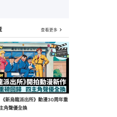
章
查看更多
《新烏龍派出所》動漫30周年重
主角聲優全換