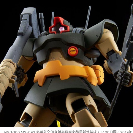
MG 1/100 MS-09G 多華茲全個身體部份原來都是新件製成。5400日圓／2019年