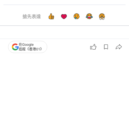
搶先表達
科技玩物
遊戲動漫
在Google
追蹤《香港01》
高達RG XARX-ZERO發表｜清水榮一設
計神山健治執導．對手是外星人