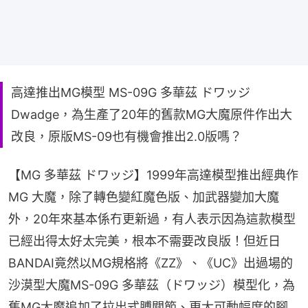
高達推出MG模型 MS-09G 多華茲 ドワッジ
Dwadge，為生產了20年的舊款MG大魔原件作出大
改良，原版MS-09也有機會推出2.0版嗎？
【MG 多華茲 ドワッジ】1999年高達模型推出經典作
MG 大魔，除了轉色變紅魔色版、加武器變加大魔
外，20年來基本係冇更新過，有人表示因為這款模型
已經出得太好太完美，根本不需要改良版！但近日
BANDAI竟然以MG規格將《ZZ》、《UC》出過場的
沙漠型大魔MS-09G 多華茲（ドワッジ）模型化，為
舊MG大魔追加了拉出式膊關節、更大可動幅度的腳