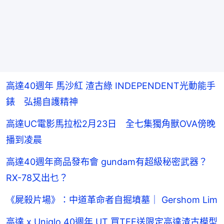
高達40週年 馬沙紅 渣古綠 INDEPENDENT光動能手
錶 弘揚自護精神
高達UC電影馬拉松2月23日 全七集獨角獸OVA傍晚
播到凌晨
高達40週年商品發布會 gundam有超級秘密武器？
RX-78又出乜？
《屍殺片場》：中道革命者自掘墳墓｜ Gershom Lim
高達 x Uniqlo 40週年 UT 買TEE送限定高達渣古模型