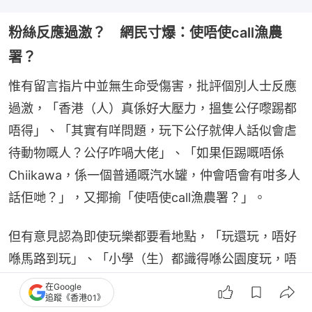
粉絲反應過激？ 網民寸爆：使唔使call漁農
署？
惟有留言指片中並無生命受傷害，批評個別人士反應
過激，「香港（人）真係好大壓力，搵隻公仔嚟踢都
唔得」、「其實有咩問題，玩下公仔就俾人話似會虐
待動物嘅人？公仔咋喎大佬」、「如果佢踢嘅唔係
Chiikawa，係一個普通嘅汽水罐，仲會唔會有咁多人
話佢哋？」，又揶揄「使唔使call漁農署？」。
但有意見認為即使玩樂都要看地點，「玩還玩，唔好
喺馬路到玩」、「小學（生）都識得喺公園度玩，唔
會走出馬路玩」、「做埋啲傻X嘢已經夠低能，仲要
在Google
追蹤《香港01》
po上嚟畀全世界人知」。