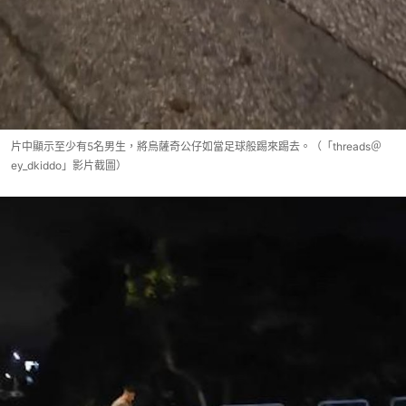
片中顯示至少有5名男生，將烏薩奇公仔如當足球般踢來踢去。（「threads＠
ey_dkiddo」影片截圖）