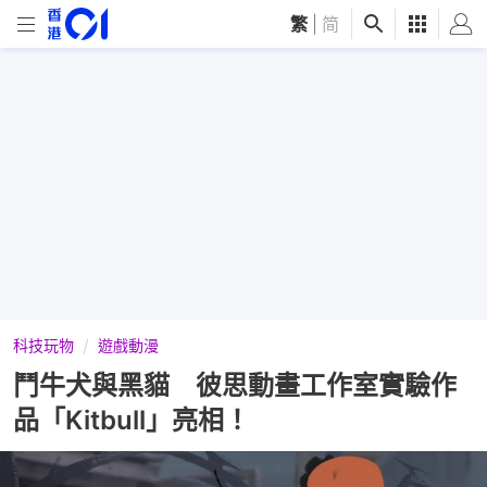
繁
|
简
科技玩物
遊戲動漫
鬥牛犬與黑貓 彼思動畫工作室實驗作
品「Kitbull」亮相！