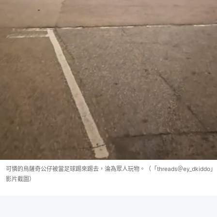
可憐的烏薩奇公仔被當足球踢來踢去，淪為眾人玩物。（「threads＠ey_dkiddo」
影片截圖）