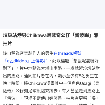
垃圾站港男Chiikawa烏薩奇公仔「當波踢」兼
拍片
該自稱為音樂製作人的男生
在threads帳號
「ey_dkiddo」上傳影片
，配以標題「想毆呢隻嘢好
耐了」。片中地點為大埔山南路、一處就近垃圾站對
出的馬路，連同拍片者在內，顯示至少有5名男生在
晚上時份，將Chiikawa漫畫其中一個角色Usagi（烏
薩奇）公仔如足球般踢來踢去，有人甚至走到馬路上
「傳波」，現場不斷傳出嬉笑聲，拍片者更稱「喂，