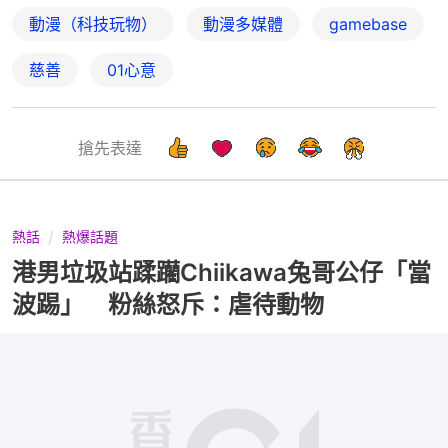
動漫（科技玩物）
動漫多媒體
gamebase
慈善
01心意
搶先表達
熱話
熱爆話題
港男垃圾站蹂躪Chiikawa兔哥公仔「當
波踢」 粉絲怒斥：虐待動物