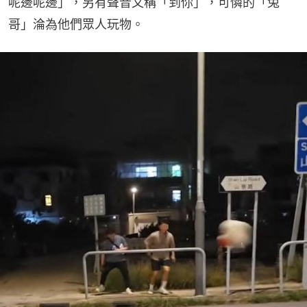
呢邊呢邊」，另有聲音又稱「到你」，可憐的「兔
哥」淪為他們眾人玩物。