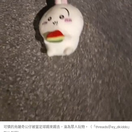
可憐的烏薩奇公仔被當足球踢來踢去，淪為眾人玩物。（「threads＠ey_dkiddo」