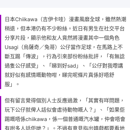
日本Chiikawa（吉伊卡哇）漫畫風靡全球，雖然熱潮
稍退，但本港仍有不少粉絲。近日有男生在社交平台
分享片段，顯示他和友人竟然將漫畫其中一個角色
Usagi（烏薩奇／兔哥）公仔當作足球，在馬路上不
斷互踢「傳波」，行為引來部份粉絲批評，「有無諗
過隻公仔感受」、「睇到好sad」、「公仔對我嚟講
就好似有感情嘅動物咁，睇完呢條片真係好唔舒
服」。
但有留言覺得個別人士反應過激，「其實有咩問題，
玩下公仔就俾人話似會虐待動物嘅人？」、「如果佢
踢嘅唔係chiikawa，係一個普通嘅汽水罐，仲會唔會
有咁多人話佢哋？」。不過有意見指出嬉戲都要看地