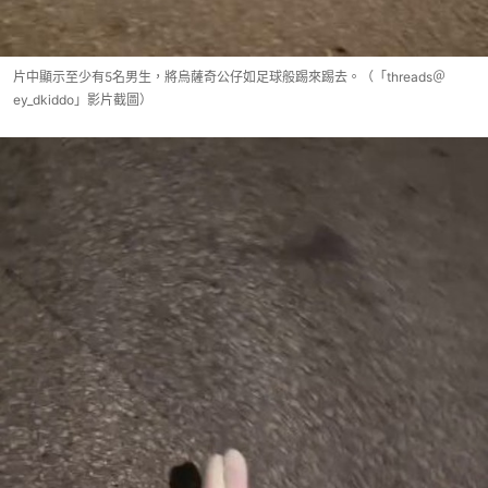
片中顯示至少有5名男生，將烏薩奇公仔如足球般踢來踢去。（「threads＠
ey_dkiddo」影片截圖）