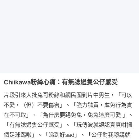
Chiikawa粉絲心痛：有無諗過隻公仔感受
片段引來大批兔哥粉絲和網民圍剿片中男生，「可以
不愛，（但）不要傷害」、「強力譴責，虐兔行為實
在不可取」、「為什麼要踢兔兔，兔兔這麼可愛 」、
「有無諗過隻公仔感受」、「玩傳波就認認真真咁搵
個足球踢啦」、「睇到好sad」、「公仔對我嚟講就