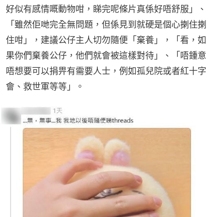
好似有感情嘅動物咁，睇完呢條片真係好唔舒服」、
「雖然佢哋完全無問題，但係見到就硬是個心揦住揦
住咁」，建議公仔主人切勿隨便「棄養」，「看，如
果你們棄養公仔，他們就會被這樣對待」、「唔鍾意
唔想要可以捐畀有需要人士，例如孤兒院或者紅十字
會、救世軍等等」。