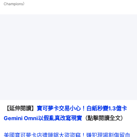
Champions）
【延伸閱讀】
寶可夢卡交易小心！白紙秒變1.3億卡
Gemini Omni以假亂真改寫現實
（點擊閱讀全文）
美國寶可夢卡店遭鏈鋸大盜盜竊！嫌犯現場割傷留血