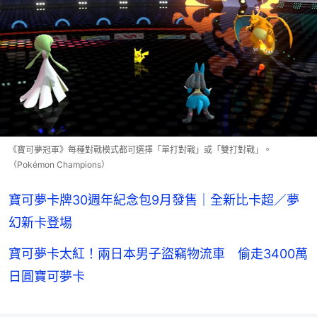
《寶可夢冠軍》每種對戰模式都可選擇「單打對戰」或「雙打對戰」。
（Pokémon Champions）
寶可夢卡牌30週年紀念包9月發售｜全新比卡超／夢
幻新卡登場
寶可夢卡太紅！兩日本男子盜竊物流車 偷走3400萬
日圓寶可夢卡