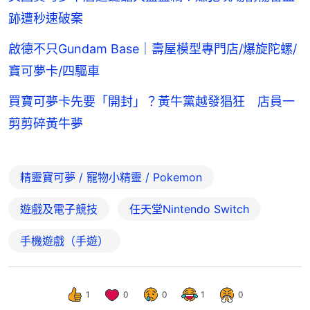
跡遭秒速破案
啟德不只Gundam Base｜壽屋模型專門店/爆旋陀螺/
寶可夢卡/四驅車
買寶可夢卡先要「開封」？黃牛黨越發猖狂 店員一
剪剪碎黃牛夢
精靈寶可夢 / 寵物小精靈 / Pokemon
遊戲及電子競技
任天堂Nintendo Switch
手機遊戲（手遊）
1
0
0
1
0