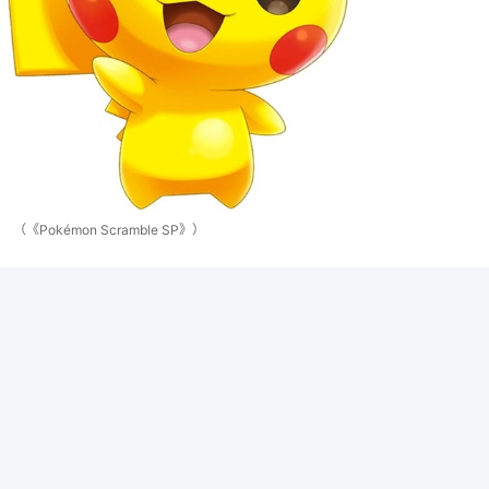
（《Pokémon Scramble SP》）