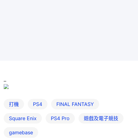
_
打機
PS4
FINAL FANTASY
Square Enix
PS4 Pro
遊戲及電子競技
gamebase