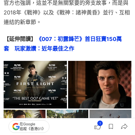
官方也強調，這並不是無關緊要的旁支故事，而是與
2018年《戰神》以及《戰神：諸神黃昏》並行、互相
連結的新章節。
【延伸閱讀】
《007：初露鋒芒》首日狂賣150萬
套　玩家激讚：近年最佳之作
+
4
1
在Google
追蹤《香港01》