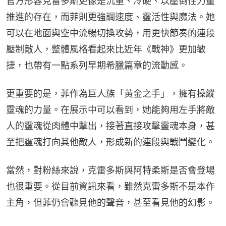
官方形容克雷多斯更像是沉重、冷硬、以壓倒性力量
推進的存在，而菲則更強調速度、靈活性與魔法。她
可以在地面與空中流暢切換攻勢，用更快節奏的連段
壓制敵人，整體風格看起來比近年《戰神》更加敏
捷，也帶有一點系列早期希臘篇章的流動感。
更重要的是，菲作為巨人族「黃金之手」，擁有操縱
靈魂的力量。在展示中可以看到，她能夠用左手將敵
人的靈魂從肉體中擊出，接著直接攻擊靈魂本身，甚
至把靈魂打向其他敵人，形成新的連段與戰鬥變化。
當然，對粉絲來說，克雷多斯與阿特柔斯是否會登場
也很重要。從目前資訊來看，雖然克雷多斯不是本作
主角，但菲仍會聽見他的聲音，甚至看見他的幻影。