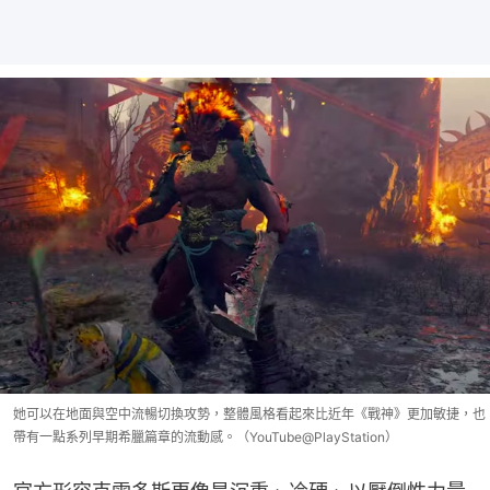
她可以在地面與空中流暢切換攻勢，整體風格看起來比近年《戰神》更加敏捷，也
帶有一點系列早期希臘篇章的流動感。（YouTube@PlayStation）