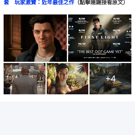
套　玩家激贊：近年最佳之作
（點擊連鏈接看原文）
+
4