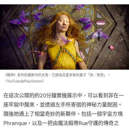
《戰神》系列的最新作的主角，已換為克雷多斯的妻子「菲／勞菲」。
（YouTube@PlayStation）
在這次公開的約20分鐘實機展示中，可以看到菲在一
座牢獄中醒來，並透過左手所寄宿的神秘力量脫困。
隨後她遇上了相當奇妙的新夥伴，包括一個宇宙方塊
Phranque，以及一把由魔法緞帶Rue守護的傳奇之