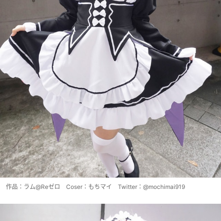
作品：ラム@Reゼロ Coser：もちマイ Twitter：@mochimai919