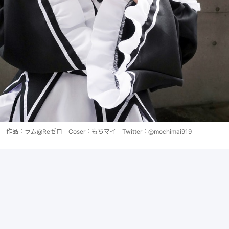
作品：ラム@Reゼロ Coser：もちマイ Twitter：@mochimai919