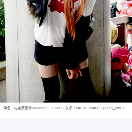
角色：佐倉雙葉＠Persona 5 Coser：なぎさMK-02 Twitter：@nagi_mk02