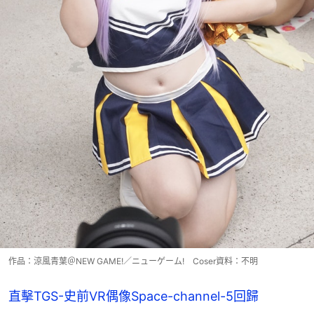
作品：涼風青葉＠NEW GAME!／ニューゲーム! Coser資料：不明
直擊TGS-史前VR偶像Space-channel-5回歸