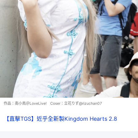
作品：南小鳥＠LoveLive! Coser：立花りず@rizuchan07
【直擊TGS】近乎全新製Kingdom Hearts 2.8