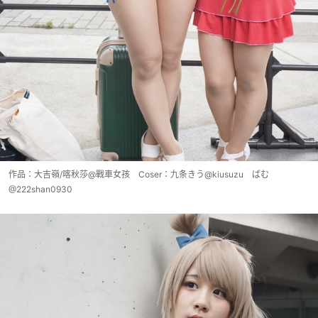
作品：大吉嶺/喀秋莎@戰車女孩 Coser：九条きう@kiusuzu ばむ
@222shan0930