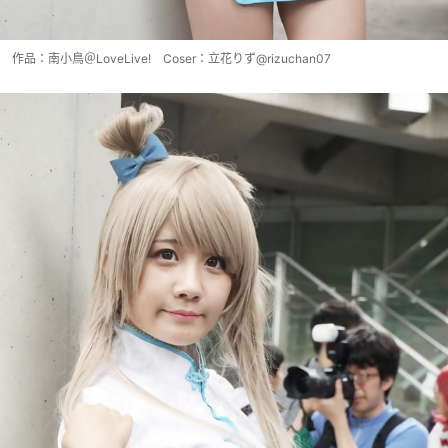
作品：南小鳥＠LoveLive! Coser：立花りず@rizuchan07