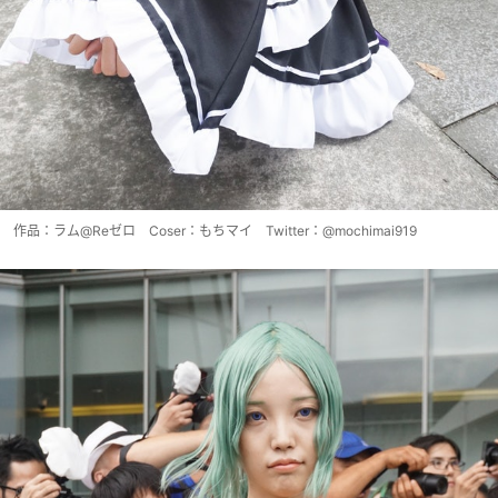
作品：ラム@Reゼロ Coser：もちマイ Twitter：@mochimai919