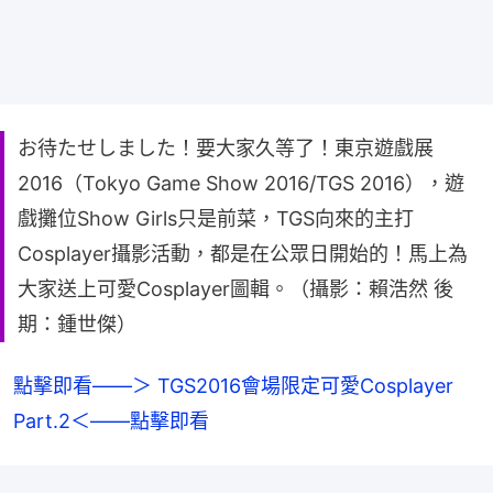
お待たせしました！要大家久等了！東京遊戲展
2016（Tokyo Game Show 2016/TGS 2016），遊
戲攤位Show Girls只是前菜，TGS向來的主打
Cosplayer攝影活動，都是在公眾日開始的！馬上為
大家送上可愛Cosplayer圖輯。（攝影：賴浩然 後
期：鍾世傑）
點擊即看——＞ TGS2016會場限定可愛Cosplayer 
Part.2＜——點擊即看