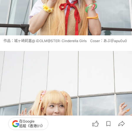
作品：城ヶ崎莉嘉@ iDOLM@STER: Cinderella Girls Coser：あぷ＠apu0u0
在Google
追蹤《香港01》