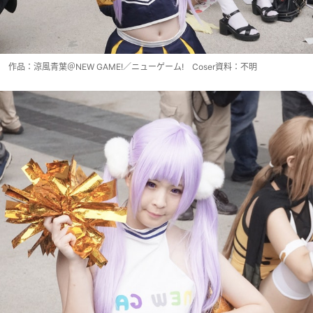
作品：涼風青葉＠NEW GAME!／ニューゲーム! Coser資料：不明