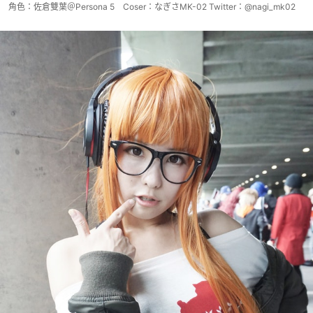
角色：佐倉雙葉＠Persona 5 Coser：なぎさMK-02 Twitter：@nagi_mk02