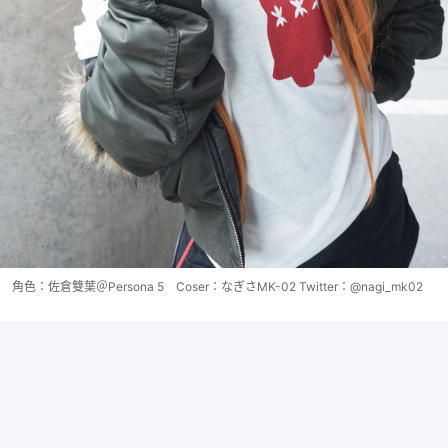
角色：佐倉雙葉＠Persona 5 Coser：なぎさMK-02 Twitter：@nagi_mk02