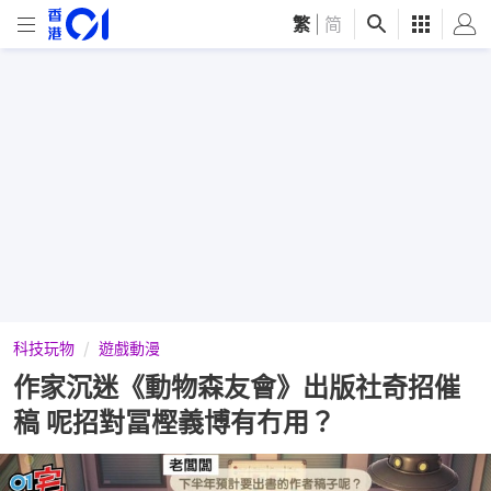
繁
|
简
科技玩物
遊戲動漫
作家沉迷《動物森友會》出版社奇招催
稿 呢招對冨樫義博有冇用？