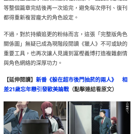
等整個篇章完結後再一次追完，避免每次停刊、復刊
都得重新複習龐大的角色設定。
不過，對於持續追更的粉絲而言，這張「完整版角色
關係圖」無疑已成為現階段閱讀《獵人》不可或缺的
重要工具，也再次讓人見識到冨樫義博打造複雜劇情
與角色網絡的深厚功力。
【延伸閱讀】
新番《躲在超市後門抽菸的兩人》　相
差21歲忘年戀引發歐美論戰
（點擊連結看原文）