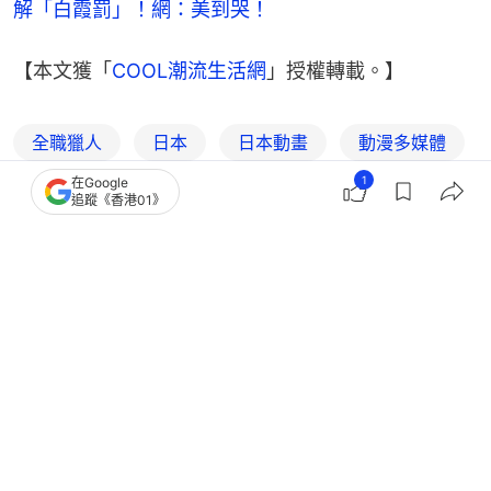
解「白霞罰」！網：美到哭！
【本文獲「
COOL潮流生活網
」授權轉載。】
全職獵人
日本
日本動畫
動漫多媒體
1
在Google
動漫
COOL潮流生活網
追蹤《香港01》
2
0
0
0
0
熱話
開罐
闖入Panchi猴山疑犯樣貌曝光！動機超
離譜 園方急推3大保安措施