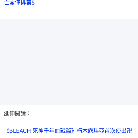
亡靈僅排第5
延伸閱讀：
《BLEACH 死神千年血戰篇》朽木露琪亞首次使出卍