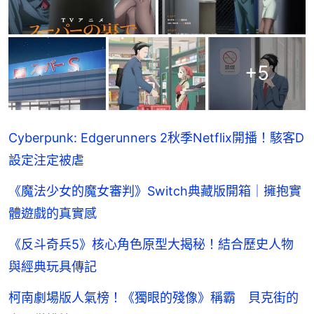
+
5
Cyberpunk: Edgerunners 2秋季Netflix開播！駭客D
設定注定被虐
《魔法少女的魔女審判》Switch典藏版開箱｜擁抱實
體遊戲的真實感
《反斗奇兵5》核心角色原型大揭秘！結合歷史人物
與經典玩具傳記
柯南劇場版人氣榜！《獨眼的殘像》稱霸 貝克街的