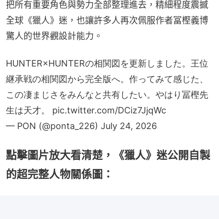
把所有重要角色與勢力全部整理進去，精細程度震撼
全球《獵人》迷，也讓許多人再次佩服作者冨樫義博
驚人的世界觀設計能力。
HUNTER×HUNTERの相関図を更新しました。王位
継承戦の相関図から完全版へ。作ってみて感じた、
この凄まじさをみんなと共有したい。やはり冨樫先
生は天才。
pic.twitter.com/DCiz7JjqWc
— PON (@ponta_226)
July 24, 2026
點擊圖片放大看清楚，《獵人》迷公開自製
的超完整人物關係圖：