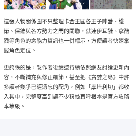
這張人物關係圖不只整理卡金王國各王子陣營、護
衛、保鑣與各方勢力之間的關聯，就連伊耳謎、拿酷
戮等角色的念能力資訊也一併標示，方便讀者快速掌
握角色定位。
更誇張的是，製作者後續還持續依照網友討論更新內
容，不斷補充與修正細節，甚至把《貪婪之島》中許
多讀者幾乎已經遺忘的配角，例如「摩塔利切」都收
入其中，完整度高到讓不少粉絲直呼根本是官方攻略
本等級。