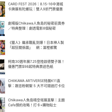
CARD FEST 2026｜8.15-16中港城
卡牌展有陀螺玩｜雙人9折門票優惠
劇場版Chiikawa人魚島的秘密前賣券
／特典整理｜劇透電影8個秘密
《獵人》繼承戰亂到爆！日本神人製
「超狂關係圖」 網：冨樫都驚
柯南30週年展7.25登陸啟德雙子匯！
優惠門票$98起特典票送色紙
CHIIKAWA ARTIVERSE特展K11直
擊：跟忠粉朝聖 5 大不可錯過打卡位
Chiikawa人魚島晴空塔展直擊｜主題
Cafe預約攻略！打卡+購物貼士