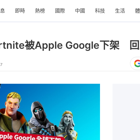
息
即時
熱榜
國際
中國
科技
生活
體
ortnite被Apple Google下
57