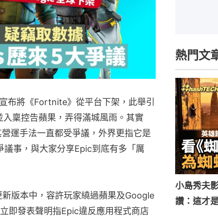
熱門文
前宣布將《Fortnite》從平台下架，此舉引
滿，並入稟控告蘋果，弄得滿城風雨。其實
兩年來，其營運手法一直都受爭議，外界更指它是
議事，與大家分享Epic到底有多「厲
小島秀夫影
早前的更新版本中，容許玩家繞過蘋果及Google
讚：這才
立即發表聲明指Epic違反應用程式商店