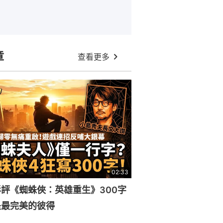
章
查看更多
02:33
評《蜘蛛俠：英雄重生》300字
是最完美的彼得