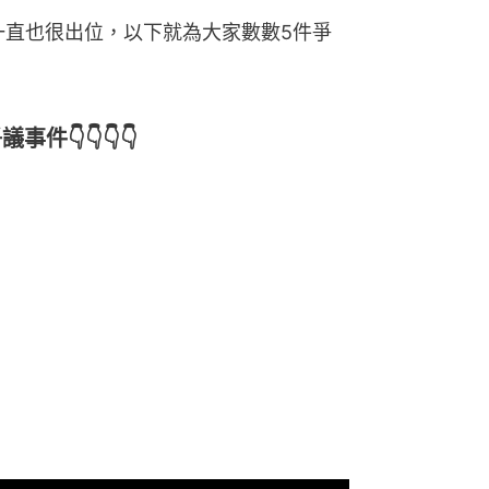
風一直也很出位，以下就為大家數數5件爭
議事件👇👇👇👇