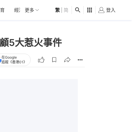
育
經濟
更多
01深圳
繁
觀點
|
简
健康
好食玩飛
登入
女
架 回顧5大惹火事件
在Google
追蹤《香港01》