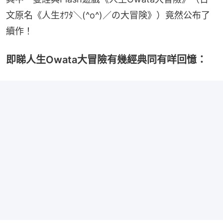
文原名《人生ｵﾜﾀ＼(^o^)／の大冒険》）竟然公布了
續作！
即睇人生Owata大冒險有幾經典同有咩回憶：