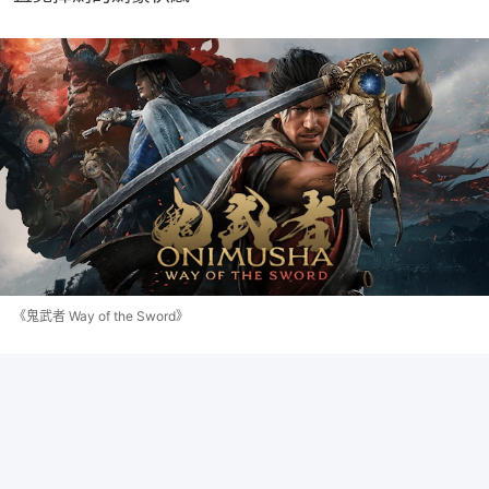
《鬼武者 Way of the Sword》