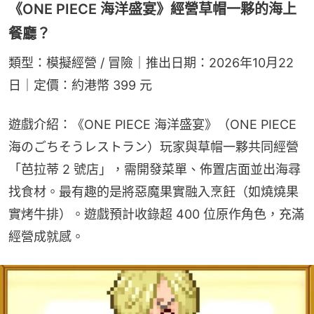
《ONE PIECE 海洋盛宴》經營草帽一夥的海上
餐廳？
類型：模擬經營 / 冒險｜推出日期：2026年10月22
日｜定價：約港幣 399 元
遊戲介紹：《ONE PIECE 海洋盛宴》（ONE PIECE 
海のごちそうレストラン）玩家與草帽一夥共同經營
「芭拉蒂 2 號店」，需開發菜單、佈置店面並出海尋
找食材。最有趣的是將惡魔果實融入烹飪（如燒燒果
實烤牛排）。遊戲預計收錄超 400 位原作角色，充滿
經營成就感。