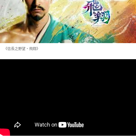
《信長之野望・飛翔》