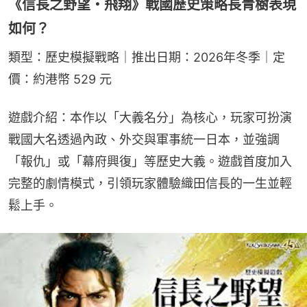
《信長之野望・飛翔》戰國歷史策略長青樹表現
如何？
類型：歷史模擬戰略｜推出日期：2026年冬季｜定
價：約港幣 529 元
遊戲介紹：本作以「大義名分」為核心，玩家可扮演
戰國大名透過內政、外交與軍事統一日本，並強調
「報仇」或「幕府興復」等歷史大義。遊戲首度加入
完整的劇情模式，引領玩家體驗織田信長的一生並輕
鬆上手。