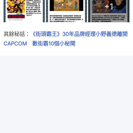
+
1
其餘秘話：
《街頭霸王》30年品牌經理小野義德離開
CAPCOM　數街霸10個小秘聞