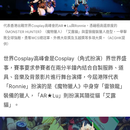
代表香港出戰世界Cosplay高峰會的AR★Lu與Ronnie，憑藉極高還原度的
《MONSTER HUNTER》（魔物獵人）「艾露貓」與雷狼龍裝獵人造型，一舉擊
敗全球強敵，勇奪WCS總冠軍、外務大臣獎及玉越獎等多項大獎。（ACGHK提
供）
世界Cosplay高峰會是Cosplay（角式扮演）界世界盛
事，賽事要求參賽者在兩分半鐘內結合自製服飾、道
具、音樂及背景影片進行舞台演繹，今屆港隊代表
「Ronnie」扮演的是《魔物獵人》中身穿「雷狼龍」
裝備的獵人，「AR★Lu」則扮演其隨從貓「艾露
貓」。