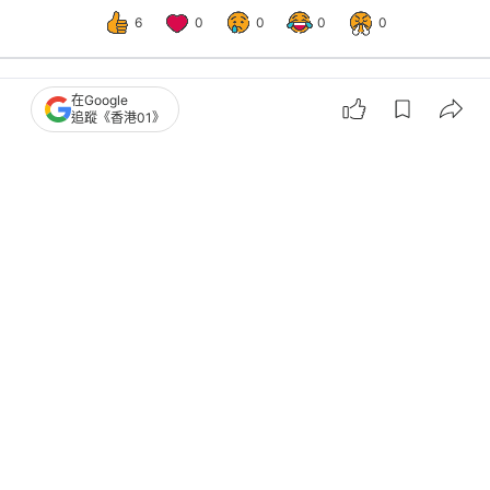
6
0
0
0
0
在Google
追蹤《香港01》
港聞
社會新聞
世界Cosplay高峰會港隊首成「世
一」 《魔物獵人》組合揚威日本