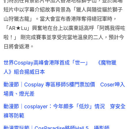
們特別在背景影片中加入香港地標獅子山，並於開場
短片中以字幕介紹故事背景為「獵人與隨從貓於獅子
山狩獵古龍」。當大會宣布香港隊奪得總冠軍時，
「AR★Lu」興奮地在台上以廣東話高呼「阿媽我得咗
啦！」 剛完成賽事並享受完當地溫泉的二人，預計今
日將會返港。
世界Cosplay高峰會港隊首成「世一」 《魔物獵
人》組合揚威日本
動漫節｜Cosplay 專區移師5樓門票加價 Coser呻入
場貴、燈光差
動漫節｜cosplayer：今年頗多「低炒」情況 穿安全
褲等防範
動漫電玩節｜CosParadise移師Hall 5 攝影師