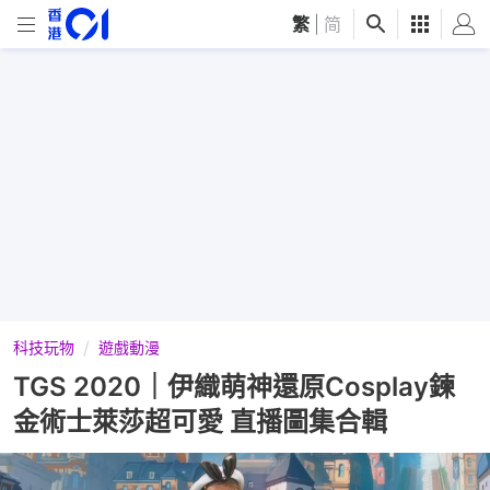
繁
|
简
科技玩物
遊戲動漫
TGS 2020｜伊織萌神還原Cosplay鍊
金術士萊莎超可愛 直播圖集合輯