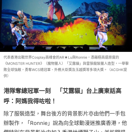
代表香港出戰世界Cosplay高峰會的AR★Lu與Ronnie，憑藉極高還原度的
《MONSTER HUNTER》（魔物獵人）「艾露貓」與雷狼龍裝獵人造型，一舉擊
敗全球強敵，勇奪WCS總冠軍、外務大臣獎及玉越獎等多項大獎。（ACGHK提
供）
港隊奪總冠軍一刻 「艾露貓」台上廣東話高
呼：阿媽我得咗啦！
除了服裝造型，舞台後方的背景影片亦由他們一手包
辦製作，「Ronnie」說為向全球動漫迷推廣香港，他