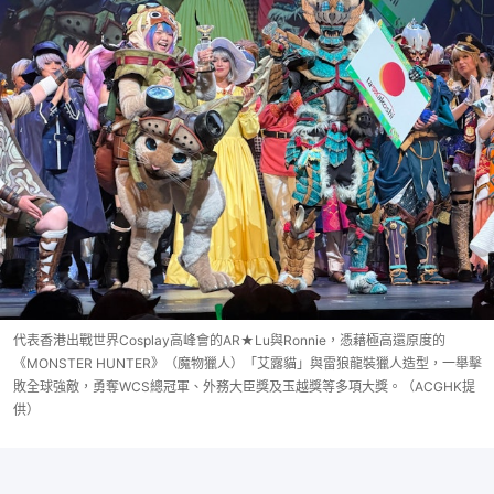
代表香港出戰世界Cosplay高峰會的AR★Lu與Ronnie，憑藉極高還原度的
《MONSTER HUNTER》（魔物獵人）「艾露貓」與雷狼龍裝獵人造型，一舉擊
敗全球強敵，勇奪WCS總冠軍、外務大臣獎及玉越獎等多項大獎。（ACGHK提
供）