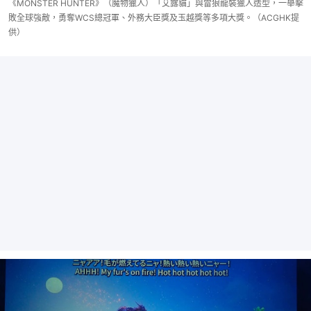
《MONSTER HUNTER》（魔物獵人）「艾露貓」與雷狼龍裝獵人造型，一舉擊
敗全球強敵，勇奪WCS總冠軍、外務大臣獎及玉越獎等多項大獎。（ACGHK提
供）